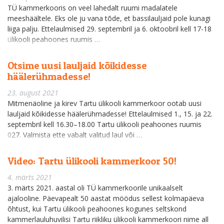
TÜ kammerkooris on veel lahedalt ruumi madalatele
meeshäältele. Eks ole ju vana tõde, et bassilauljaid pole kunagi
liiga palju. Ettelaulmised 29. septembril ja 6. oktoobril kell 17-18
ülikooli peahoones ruumis …
Otsime uusi lauljaid kõikidesse
häälerühmadesse!
23. august 2021
Mitmenäoline ja kirev Tartu ülikooli kammerkoor ootab uusi
lauljaid kõikidesse häälerühmadesse! Ettelaulmised 1., 15. ja 22.
septembril kell 16.30–18.00 Tartu ülikooli peahoones ruumis
027. Valmista ette vabalt valitud laul või …
Video: Tartu ülikooli kammerkoor 50!
4. märts 2021
3. märts 2021. aastal oli TÜ kammerkoorile unikaalselt
ajalooline. Päevapealt 50 aastat möödus sellest kolmapäeva
õhtust, kui Tartu ülikooli peahoones kogunes seltskond
kammerlauluhuvilisi Tartu riikliku ülikooli kammerkoori nime all