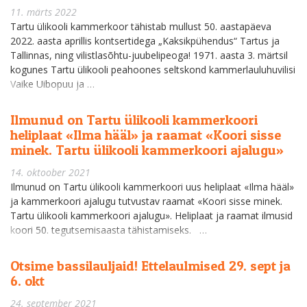
11. märts 2022
Tartu ülikooli kammerkoor tähistab mullust 50. aastapäeva
2022. aasta aprillis kontsertidega „Kaksikpühendus“ Tartus ja
Tallinnas, ning vilistlasõhtu-juubelipeoga! 1971. aasta 3. märtsil
kogunes Tartu ülikooli peahoones seltskond kammerlauluhuvilisi
Vaike Uibopuu ja …
Ilmunud on Tartu ülikooli kammerkoori
heliplaat «Ilma hääl» ja raamat «Koori sisse
minek. Tartu ülikooli kammerkoori ajalugu»
14. oktoober 2021
Ilmunud on Tartu ülikooli kammerkoori uus heliplaat «Ilma hääl»
ja kammerkoori ajalugu tutvustav raamat «Koori sisse minek.
Tartu ülikooli kammerkoori ajalugu». Heliplaat ja raamat ilmusid
koori 50. tegutsemisaasta tähistamiseks. …
Otsime bassilauljaid! Ettelaulmised 29. sept ja
6. okt
24. september 2021