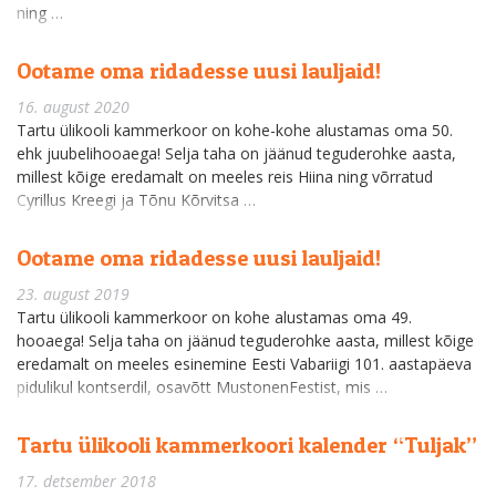
ning …
Ootame oma ridadesse uusi lauljaid!
16. august 2020
Tartu ülikooli kammerkoor on kohe-kohe alustamas oma 50.
ehk juubelihooaega! Selja taha on jäänud teguderohke aasta,
millest kõige eredamalt on meeles reis Hiina ning võrratud
Cyrillus Kreegi ja Tõnu Kõrvitsa …
Ootame oma ridadesse uusi lauljaid!
23. august 2019
Tartu ülikooli kammerkoor on kohe alustamas oma 49.
hooaega! Selja taha on jäänud teguderohke aasta, millest kõige
eredamalt on meeles esinemine Eesti Vabariigi 101. aastapäeva
pidulikul kontserdil, osavõtt MustonenFestist, mis …
Tartu ülikooli kammerkoori kalender “Tuljak”
17. detsember 2018