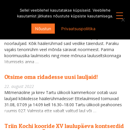
Sellel veebilehel kasutatakse küpsiseid. Veebilehe
kasutamist jätkates nõustute küpsiste kasutamisega.
Ootame väga oma lauljate hulka TENOREID
Nõustun
Privaatsuspoliitika
21. november 2022
Tartu Ülikooli kammerkoori tuli tänavu laulma palju uusi
noorlauljaid. Kõik häälerühmad said veidike täiendust. Paraku
vajaks tenorirühm veel mõnda säravat noormeest. Parima
koorimuusika laulmiseks ning meie mõnusa lauluseltskonnaga
liitumiseks anna …
Otsime oma ridadesse uusi lauljaid!
22. august 2022
Mitmenäoline ja kirev Tartu ülikooli kammerkoor ootab uusi
lauljaid kõikidesse häälerühmadesse! Ettelaulmised toimuvad
31.08, 07.09 ja 14.09 kell 16.30–18.00 Tartu ülikooli peahoones
ruumis 027. Valmista ette vabalt valitud laul või …
Triin Kochi kooride XV laulupäeva kontserdid