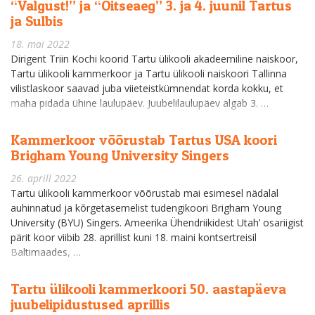
“Valgust!” ja “Õitseaeg” 3. ja 4. juunil Tartus
ja Sulbis
18. mai 2022
Dirigent Triin Kochi koorid Tartu ülikooli akadeemiline naiskoor,
Tartu ülikooli kammerkoor ja Tartu ülikooli naiskoori Tallinna
vilistlaskoor saavad juba viieteistkümnendat korda kokku, et
maha pidada ühine laulupäev. Juubelilaulupäev algab 3. …
Kammerkoor võõrustab Tartus USA koori
Brigham Young University Singers
26. aprill 2022
Tartu ülikooli kammerkoor võõrustab mai esimesel nädalal
auhinnatud ja kõrgetasemelist tudengikoori Brigham Young
University (BYU) Singers. Ameerika Ühendriikidest Utah’ osariigist
pärit koor viibib 28. aprillist kuni 18. maini kontsertreisil
Baltimaades, …
Tartu ülikooli kammerkoori 50. aastapäeva
juubelipidustused aprillis