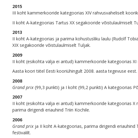
2015
III koht kammerkooride kategoorias XIV rahvusvaheliselt koorik
II koht A-kategoorias Tartus XX segakooride võistulaulmiselt Tu
2013
II koht A-kategoorias ja parima kohustusliku laulu (Rudolf Tobi
XIX segakooride võistulaulmiselt Tuljak.
2009
II koht (esikohta välja ei antud) kammerkooride kategoorias XI r
Aasta koori tiitel Eesti kooriühingult 2008. aasta tegevuse eest.
2008
Grand prix
(99,3 punkti) ja I koht (99,2 punkti) A kategoorias P
2007
II koht (esikohta välja ei antud) kammerkooride kategoorias X ra
parima dirigendi eriauhind Triin Kochile.
2006
Grand prix
ja II koht A-kategoorias, parima dirigendi eriauhind 
festivalilt.