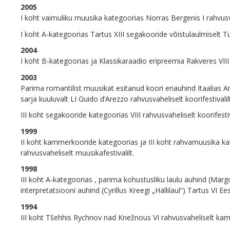
2005
I koht vaimuliku muusika kategoorias Norras Bergenis I rahvusvah
I koht A-kategoorias Tartus XIII segakooride võistulaulmiselt T
2004
I koht B-kategoorias ja Klassikaraadio eripreemia Rakveres VIII
2003
Parima romantilist muusikat esitanud koori eriauhind Itaalias
sarja kuuluvalt LI Guido d’Arezzo rahvusvaheliselt koorifestivalilt
III koht segakooride kategoorias VIII rahvusvaheliselt koorifestiv
1999
II koht kammerkooride kategoorias ja III koht rahvamuusika kat
rahvusvaheliselt muusikafestivalilt.
1998
III koht A-kategoorias , parima kohustusliku laulu auhind (Marg
interpretatsiooni auhind (Cyrillus Kreegi „Hällilaul“) Tartus VI Ee
1994
III koht Tšehhis Rychnov nad Knežnous VI rahvusvaheliselt k