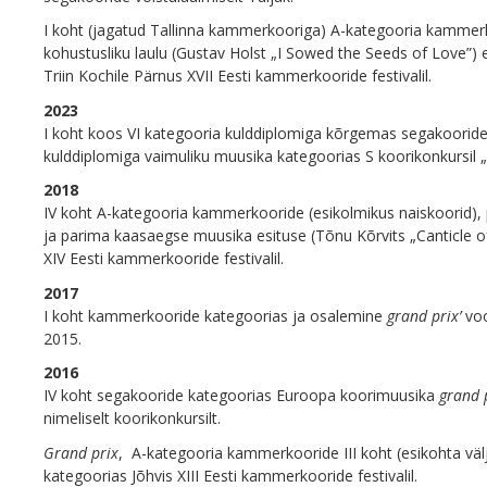
I koht (jagatud Tallinna kammerkooriga) A-kategooria kammer
kohustusliku laulu (Gustav Holst „I Sowed the Seeds of Love”) e
Triin Kochile Pärnus XVII Eesti kammerkooride festivalil.
2023
I koht koos VI kategooria kulddiplomiga kõrgemas segakooride 
kulddiplomiga vaimuliku muusika kategoorias S koorikonkursil 
2018
IV koht A-kategooria kammerkooride (esikolmikus naiskoorid), p
ja parima kaasaegse muusika esituse (Tõnu Kõrvits „Canticle of
XIV Eesti kammerkooride festivalil.
2017
I koht kammerkooride kategoorias ja osalemine
grand prix’
voo
2015.
2016
IV koht segakooride kategoorias Euroopa koorimuusika
grand 
nimeliselt koorikonkursilt.
Grand prix
, A-kategooria kammerkooride III koht (esikohta väl
kategoorias Jõhvis XIII Eesti kammerkooride festivalil.