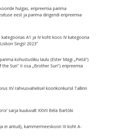
kooride hulgas, eripreemia parima
situse eest ja parima dirigendi eripreemia
kategoorias A1 ja IV koht koos IV kategooria
„Lisbon Sings! 2023”
arima kohustusliku laulu (Ester Mägi „Pietà”)
 the Sun” II osa „Brother Sun”) eripreemia
rus XV rahvusvahelisel koorikonkursil Tallinn
prix
’ sarja kuuluvalt XXVII Bèla Bartòki
ja ei antud), kammermeeskoori III koht A-