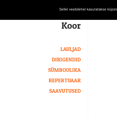
Sellel veebilehel kasutatakse küps
Koor
LAULJAD
DIRIGENDID
SÜMBOOLIKA
REPERTUAAR
SAAVUTUSED