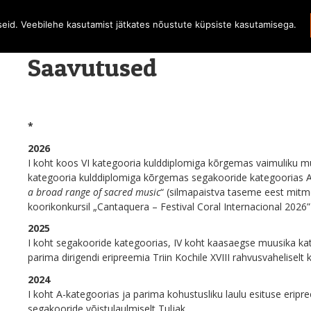
iseid. Veebilehe kasutamist jätkates nõustute küpsiste kasutamisega.
Saavutused
*
2026
I koht koos VI kategooria kulddiplomiga kõrgemas vaimuliku mu
kategooria kulddiplomiga kõrgemas segakooride kategoorias A
a broad range of sacred music
“ (silmapaistva taseme eest mitm
koorikonkursil „Cantaquera – Festival Coral Internacional 2026”
2025
I koht segakooride kategoorias, IV koht kaasaegse muusika k
parima dirigendi eripreemia Triin Kochile XVIII rahvusvaheliselt 
2024
I koht A-kategoorias ja parima kohustusliku laulu esituse erip
segakooride võistulaulmiselt Tuljak.