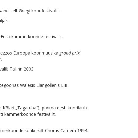
eliselt Griegi koorifestivalilt.
uljak.
 Eesti kammerkooride festivalilt.
 Arezzos Euroopa koorimuusika
grand prix
’
.
alilt Tallinn 2003.
egoorias Walesis Llangollenis LIII
o Kõlari „Tagatuba“), parima eesti koorilaulu
sti kammerkooride festivalilt.
ammerkooride konkursilt Chorus Camera 1994.