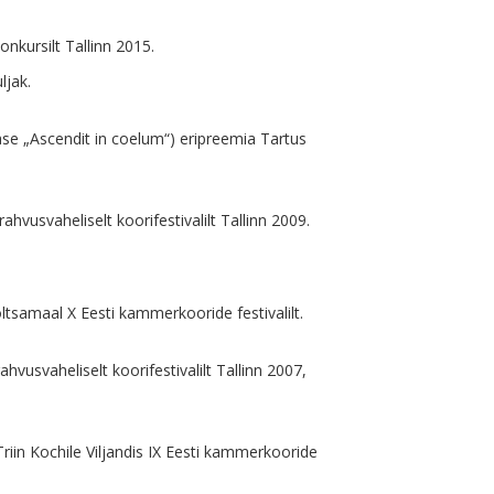
onkursilt Tallinn 2015.
ljak.
ase „Ascendit in coelum“) eripreemia Tartus
ahvusvaheliselt koorifestivalilt Tallinn 2009.
õltsamaal X Eesti kammerkooride festivalilt.
hvusvaheliselt koorifestivalilt Tallinn 2007,
Triin Kochile Viljandis IX Eesti kammerkooride