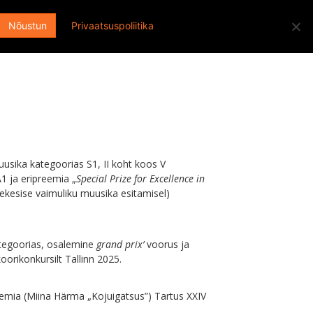
Otsi:
ENGLISH
EESTI
FACEBOOK
Nõustun
Privaatsuspoliitika
usika kategoorias S1, II koht koos V
1 ja eripreemia „
Special Prize for Excellence in
ekesise vaimuliku muusika esitamisel
)
ategoorias, osalemine
grand prix’
voorus ja
koorikonkursilt Tallinn 2025.
reemia (Miina Härma „Kojuigatsus”) Tartus XXIV