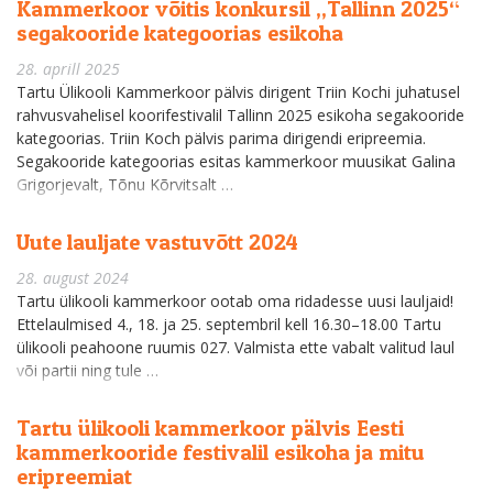
Kammerkoor võitis konkursil „Tallinn 2025“
segakooride kategoorias esikoha
28. aprill 2025
Tartu Ülikooli Kammerkoor pälvis dirigent Triin Kochi juhatusel
rahvusvahelisel koorifestivalil Tallinn 2025 esikoha segakooride
kategoorias. Triin Koch pälvis parima dirigendi eripreemia.
Segakooride kategoorias esitas kammerkoor muusikat Galina
Grigorjevalt, Tõnu Kõrvitsalt …
Uute lauljate vastuvõtt 2024
28. august 2024
Tartu ülikooli kammerkoor ootab oma ridadesse uusi lauljaid!
Ettelaulmised 4., 18. ja 25. septembril kell 16.30–18.00 Tartu
ülikooli peahoone ruumis 027. Valmista ette vabalt valitud laul
või partii ning tule …
Tartu ülikooli kammerkoor pälvis Eesti
kammerkooride festivalil esikoha ja mitu
eripreemiat