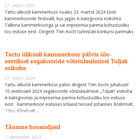
27. märts 2024
Tartu ülikooli kammerkoor osales 23. märtsil 2024 Eesti
kammerkooride festivalil, kus jagas A-kategooria esikohta
Tallinna kammerkooriga ja sai eripreemia parima kohustusliku
loo esituse eest. Dirigent Triin Koch tunnistati konkursi parimaks
…
Tartu ülikooli kammerkoor pälvis üle-
eestilisel segakooride võistulaulmisel Tuljak
esikoha
27. märts 2024
Tartu ülikooli kammerkoor pälvis dirigent Triin Kochi juhatusel
10. veebruaril 2024 segakooride võistulaulmisel „Tuljak“ esikoha
A-kategoorias ja eripreemia parima kohustusliku loo esituse
eest. Kammerkoori esituses kõlasid teosed Johannes Brahmsilt,
Tõnu Kõrvitsalt …
Täname hooandjaid
1. detsember 2023