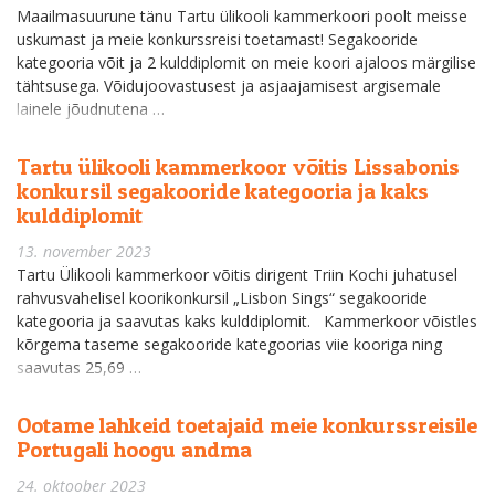
Maailmasuurune tänu Tartu ülikooli kammerkoori poolt meisse
uskumast ja meie konkurssreisi toetamast! Segakooride
kategooria võit ja 2 kulddiplomit on meie koori ajaloos märgilise
tähtsusega. Võidujoovastusest ja asjaajamisest argisemale
lainele jõudnutena …
Tartu ülikooli kammerkoor võitis Lissabonis
konkursil segakooride kategooria ja kaks
kulddiplomit
13. november 2023
Tartu Ülikooli kammerkoor võitis dirigent Triin Kochi juhatusel
rahvusvahelisel koorikonkursil „Lisbon Sings“ segakooride
kategooria ja saavutas kaks kulddiplomit. Kammerkoor võistles
kõrgema taseme segakooride kategoorias viie kooriga ning
saavutas 25,69 …
Ootame lahkeid toetajaid meie konkurssreisile
Portugali hoogu andma
24. oktoober 2023