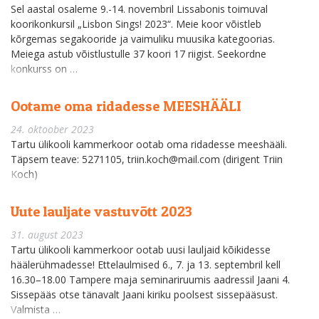
Sel aastal osaleme 9.-14. novembril Lissabonis toimuval
koorikonkursil „Lisbon Sings! 2023“. Meie koor võistleb
kõrgemas segakooride ja vaimuliku muusika kategoorias.
Meiega astub võistlustulle 37 koori 17 riigist. Seekordne
konkurss on …
Ootame oma ridadesse MEESHÄÄLI
24. oktoober 2023
Tartu ülikooli kammerkoor ootab oma ridadesse meeshääli.
Täpsem teave: 5271105, triin.koch@mail.com (dirigent Triin
Koch)
Uute lauljate vastuvõtt 2023
31. august 2023
Tartu ülikooli kammerkoor ootab uusi lauljaid kõikidesse
häälerühmadesse! Ettelaulmised 6., 7. ja 13. septembril kell
16.30–18.00 Tampere maja seminariruumis aadressil Jaani 4.
Sissepääs otse tänavalt Jaani kiriku poolsest sissepääsust.
Valmista …