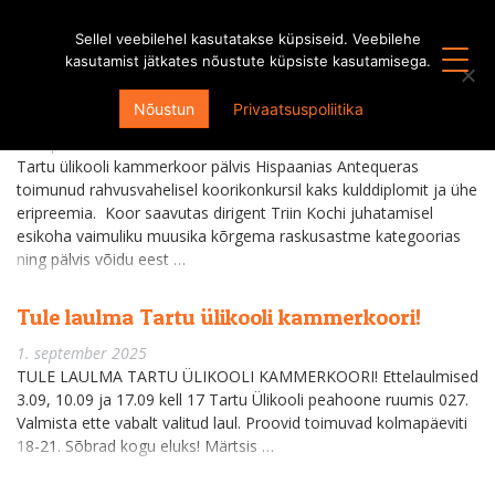
Sellel veebilehel kasutatakse küpsiseid. Veebilehe
kasutamist jätkates nõustute küpsiste kasutamisega.
Tartu ülikooli kammerkoor võitis
rahvusvahelisel koorikonkursil esikoha
Nõustun
Privaatsuspoliitika
30. aprill 2026
Tartu ülikooli kammerkoor pälvis Hispaanias Antequeras
toimunud rahvusvahelisel koorikonkursil kaks kulddiplomit ja ühe
eripreemia. Koor saavutas dirigent Triin Kochi juhatamisel
esikoha vaimuliku muusika kõrgema raskusastme kategoorias
ning pälvis võidu eest …
Tule laulma Tartu ülikooli kammerkoori!
1. september 2025
TULE LAULMA TARTU ÜLIKOOLI KAMMERKOORI! Ettelaulmised
3.09, 10.09 ja 17.09 kell 17 Tartu Ülikooli peahoone ruumis 027.
Valmista ette vabalt valitud laul. Proovid toimuvad kolmapäeviti
18-21. Sõbrad kogu eluks! Märtsis …