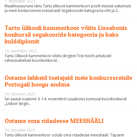
1. detsember 2023
Maailmasuurune tänu Tartu ülikooli kammerkoori poolt meisse uskumast
ja meie konkurssreisi toetamast! Segakooride kategooria võit ja 2...
Tartu ülikooli kammerkoor võitis Lissabonis
konkursil segakooride kategooria ja kaks
kulddiplomit
13. november 2023
Tartu Ülikooli kammerkoor võitis dirigent Triin Kochi juhatusel
rahvusvahelisel koorikonkursil...
Ootame lahkeid toetajaid meie konkurssreisile
Portugali hoogu andma
24. oktoober 2023
Sel aastal osaleme 9.-14. novembril Lissabonis toimuval koorikonkursil
„Lisbon Sings!...
Ootame oma ridadesse MEESHÄÄLI
24. oktoober 2023
Tartu ülikooli kammerkoor ootab oma ridadesse meeshääli. Täpsem