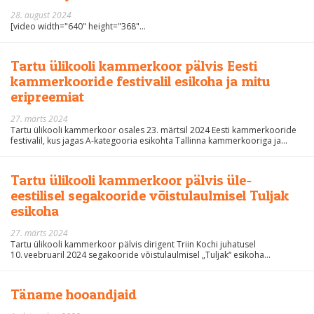
28. august 2024
[video width="640" height="368"...
Tartu ülikooli kammerkoor pälvis Eesti
kammerkooride festivalil esikoha ja mitu
eripreemiat
27. märts 2024
Tartu ülikooli kammerkoor osales 23. märtsil 2024 Eesti kammerkooride
festivalil, kus jagas A-kategooria esikohta Tallinna kammerkooriga ja...
Tartu ülikooli kammerkoor pälvis üle-
eestilisel segakooride võistulaulmisel Tuljak
esikoha
27. märts 2024
Tartu ülikooli kammerkoor pälvis dirigent Triin Kochi juhatusel
10. veebruaril 2024 segakooride võistulaulmisel „Tuljak“ esikoha...
Täname hooandjaid