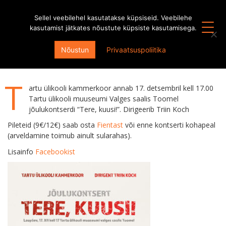
Sellel veebilehel kasutatakse küpsiseid. Veebilehe
kasutamist jätkates nõustute küpsiste kasutamisega.
Jõulukontsert “Tere, kuusi!”
Nõustun
Privaatsuspoliitika
5. detsember 2022
T
artu ülikooli kammerkoor annab 17. detsembril kell 17.00
Tartu ülikooli muuseumi Valges saalis Toomel
jõulukontserdi “Tere, kuusi!”. Dirigeerib Triin Koch
Pileteid (9€/12€) saab osta
Fientast
või enne kontserti kohapeal
(arveldamine toimub ainult sularahas).
Lisainfo
Facebookist