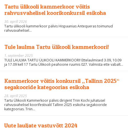
Tartu ülikooli kammerkoor võitis
rahvusvahelisel koorikonkursil esikoha
30. aprill 2026
Tartu ülikooli kammerkoor pälvis Hispaanias Antequeras toimunud
rahvusvahelisel...
Tule laulma Tartu ülikooli kammerkoori!
1. september 2025
TULE LAULMA TARTU ÜLIKOOLI KAMMERKOORI! Ettelaulmised 3.09, 10.09
ja 17.09 kell 17 Tartu Ülikooli peahoone ruumis 027. Valmista ette vabalt...
Kammerkoor võitis konkursil „Tallinn 2025“
segakooride kategoorias esikoha
28. aprill 2025
Tartu Ülikooli Kammerkoor pälvis dirigent Triin Kochi juhatusel
rahvusvahelisel koorifestivalil Tallinn 2025 esikoha segakooride
kategoorias. Triin...
Uute lauljate vastuvõtt 2024