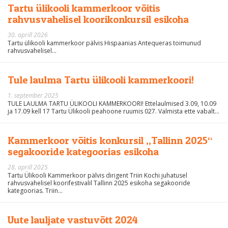
Tartu ülikooli kammerkoor võitis
rahvusvahelisel koorikonkursil esikoha
30. aprill 2026
Tartu ülikooli kammerkoor pälvis Hispaanias Antequeras toimunud
rahvusvahelisel...
Tule laulma Tartu ülikooli kammerkoori!
1. september 2025
TULE LAULMA TARTU ÜLIKOOLI KAMMERKOORI! Ettelaulmised 3.09, 10.09
ja 17.09 kell 17 Tartu Ülikooli peahoone ruumis 027. Valmista ette vabalt...
Kammerkoor võitis konkursil „Tallinn 2025“
segakooride kategoorias esikoha
28. aprill 2025
Tartu Ülikooli Kammerkoor pälvis dirigent Triin Kochi juhatusel
rahvusvahelisel koorifestivalil Tallinn 2025 esikoha segakooride
kategoorias. Triin...
Uute lauljate vastuvõtt 2024