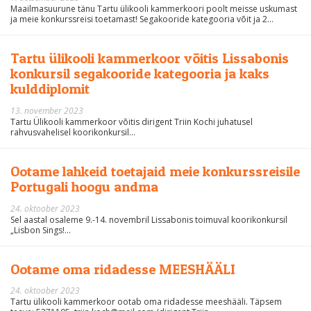
Maailmasuurune tänu Tartu ülikooli kammerkoori poolt meisse uskumast
ja meie konkurssreisi toetamast! Segakooride kategooria võit ja 2...
Tartu ülikooli kammerkoor võitis Lissabonis
konkursil segakooride kategooria ja kaks
kulddiplomit
13. november 2023
Tartu Ülikooli kammerkoor võitis dirigent Triin Kochi juhatusel
rahvusvahelisel koorikonkursil...
Ootame lahkeid toetajaid meie konkurssreisile
Portugali hoogu andma
24. oktoober 2023
Sel aastal osaleme 9.-14. novembril Lissabonis toimuval koorikonkursil
„Lisbon Sings!...
Ootame oma ridadesse MEESHÄÄLI
24. oktoober 2023
Tartu ülikooli kammerkoor ootab oma ridadesse meeshääli. Täpsem