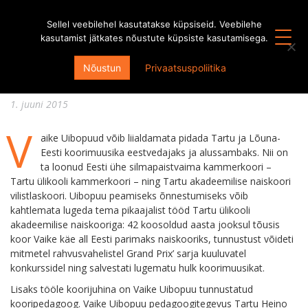
Sellel veebilehel kasutatakse küpsiseid. Veebilehe
kasutamist jätkates nõustute küpsiste kasutamisega.
Maestra Vaike Uibopuu tähistas oma
Nõustun
Privaatsuspoliitika
75. sünnipäeva kauni kontserdiga
1. juuni 2015
V
aike Uibopuud võib liialdamata pidada Tartu ja Lõuna-
Eesti koorimuusika eestvedajaks ja alussambaks. Nii on
ta loonud Eesti ühe silmapaistvaima kammerkoori –
Tartu ülikooli kammerkoori – ning Tartu akadeemilise naiskoori
vilistlaskoori. Uibopuu peamiseks õnnestumiseks võib
kahtlemata lugeda tema pikaajalist tööd Tartu ülikooli
akadeemilise naiskooriga: 42 koosoldud aasta jooksul tõusis
koor Vaike käe all Eesti parimaks naiskooriks, tunnustust võideti
mitmetel rahvusvahelistel Grand Prix’ sarja kuuluvatel
konkurssidel ning salvestati lugematu hulk koorimuusikat.
Lisaks tööle koorijuhina on Vaike Uibopuu tunnustatud
kooripedagoog. Vaike Uibopuu pedagoogitegevus Tartu Heino