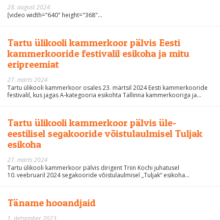
28. august 2024
[video width="640" height="368"...
Tartu ülikooli kammerkoor pälvis Eesti
kammerkooride festivalil esikoha ja mitu
eripreemiat
27. märts 2024
Tartu ülikooli kammerkoor osales 23. märtsil 2024 Eesti kammerkooride
festivalil, kus jagas A-kategooria esikohta Tallinna kammerkooriga ja...
Tartu ülikooli kammerkoor pälvis üle-
eestilisel segakooride võistulaulmisel Tuljak
esikoha
27. märts 2024
Tartu ülikooli kammerkoor pälvis dirigent Triin Kochi juhatusel
10. veebruaril 2024 segakooride võistulaulmisel „Tuljak“ esikoha...
Täname hooandjaid
1. detsember 2023