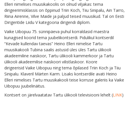
Elleri nimelises muusikakoolis on olnud viljakas: tema
dirigeerimisklassis on õppinud Triin Koch, Tiiu Sinipalu, Ain Tarro,
Riina Airenne, Vilve Maide ja paljud teised muusikud. Tal on Eesti
Dirigentide Liidu V kategooria dirigendi diplom.
Vaike Uibopuu 75. sünnipäeva puhul korraldasid maestra
kunagised koorid tema juubelikontserdi. Pidulikul kontserdil
“Kevade kullendav taevas” Heino Elleri nimelise Tartu
muusikakooli Tubina saalis astusid üles üles Tartu ülikooli
akadeemiline naiskoor, Tartu ülikooli kammerkoor ja Tartu
ülikooli akadeemilise naiskoori vilistlaskoor. Koore
dirigeerisid Vaike Uibopuu ning tema õpilased Triin Koch ja Tiiu
Sinipalu. Klaveril Märten Karm. Lisaks kontserdile avati Heino
Elleri nimelises Tartu muusikakooli teise korruse galeriis ka Vaike
Uibopuu juubelinäitus.
Kontsert on järelvaatatav Tartu ülikooli televisiooni lehelt (
LINK
)