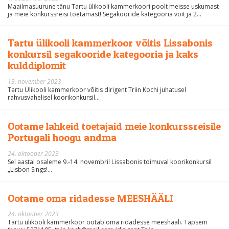
Maailmasuurune tänu Tartu ülikooli kammerkoori poolt meisse uskumast
ja meie konkurssreisi toetamast! Segakooride kategooria võit ja 2...
Tartu ülikooli kammerkoor võitis Lissabonis
konkursil segakooride kategooria ja kaks
kulddiplomit
13. november 2023
Tartu Ülikooli kammerkoor võitis dirigent Triin Kochi juhatusel
rahvusvahelisel koorikonkursil...
Ootame lahkeid toetajaid meie konkurssreisile
Portugali hoogu andma
24. oktoober 2023
Sel aastal osaleme 9.-14. novembril Lissabonis toimuval koorikonkursil
„Lisbon Sings!...
Ootame oma ridadesse MEESHÄÄLI
24. oktoober 2023
Tartu ülikooli kammerkoor ootab oma ridadesse meeshääli. Täpsem