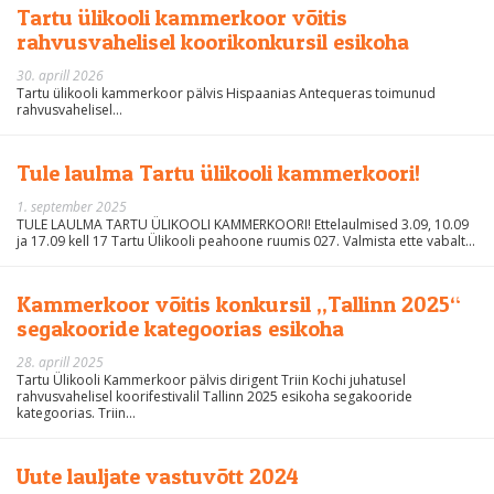
Tartu ülikooli kammerkoor võitis
rahvusvahelisel koorikonkursil esikoha
30. aprill 2026
Tartu ülikooli kammerkoor pälvis Hispaanias Antequeras toimunud
rahvusvahelisel...
Tule laulma Tartu ülikooli kammerkoori!
1. september 2025
TULE LAULMA TARTU ÜLIKOOLI KAMMERKOORI! Ettelaulmised 3.09, 10.09
ja 17.09 kell 17 Tartu Ülikooli peahoone ruumis 027. Valmista ette vabalt...
Kammerkoor võitis konkursil „Tallinn 2025“
segakooride kategoorias esikoha
28. aprill 2025
Tartu Ülikooli Kammerkoor pälvis dirigent Triin Kochi juhatusel
rahvusvahelisel koorifestivalil Tallinn 2025 esikoha segakooride
kategoorias. Triin...
Uute lauljate vastuvõtt 2024