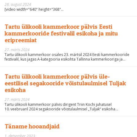
28. august 2024
[video width="640" height="368"...
Tartu ülikooli kammerkoor pälvis Eesti
kammerkooride festivalil esikoha ja mitu
eripreemiat
27. märts 2024
Tartu ülikooli kammerkoor osales 23. märtsil 2024 Eesti kammerkooride
festivalil, kus jagas A-kategooria esikohta Tallinna kammerkooriga ja...
Tartu ülikooli kammerkoor pälvis üle-
eestilisel segakooride võistulaulmisel Tuljak
esikoha
27. märts 2024
Tartu ülikooli kammerkoor pälvis dirigent Triin Kochi juhatusel
10. veebruaril 2024 segakooride võistulaulmisel „Tuljak“ esikoha...
Täname hooandjaid
1. detsember 2023