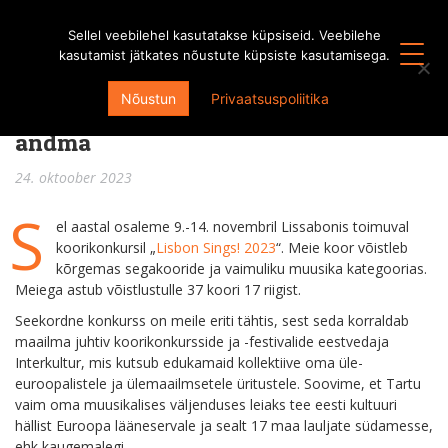
Sellel veebilehel kasutatakse küpsiseid. Veebilehe
kasutamist jätkates nõustute küpsiste kasutamisega.
Ootame lahkeid toetajaid meie
Nõustun
Privaatsuspoliitika
konkurssreisile Portugali hoogu
andma
24. oktoober 2023
S
el aastal osaleme 9.-14. novembril Lissabonis toimuval
koorikonkursil „
Lisbon Sings! 2023
“. Meie koor võistleb
kõrgemas segakooride ja vaimuliku muusika kategoorias.
Meiega astub võistlustulle 37 koori 17 riigist.
Seekordne konkurss on meile eriti tähtis, sest seda korraldab
maailma juhtiv koorikonkursside ja -festivalide eestvedaja
Interkultur, mis kutsub edukamaid kollektiive oma üle-
euroopalistele ja ülemaailmsetele üritustele. Soovime, et Tartu
vaim oma muusikalises väljenduses leiaks tee eesti kultuuri
hällist Euroopa lääneservale ja sealt 17 maa lauljate südamesse,
ehk kaugemalegi.