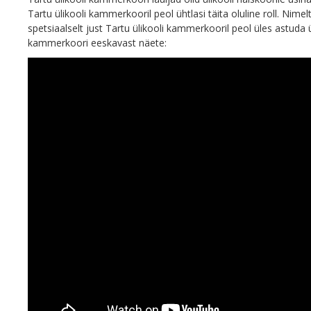
Tartu ülikooli kammerkooril peol ühtlasi täita oluline roll. Nime
spetsiaalselt just Tartu ülikooli kammerkooril peol üles astuda
kammerkoori eeskavast näete: