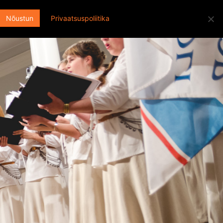
Otsi:
ENGLISH
EESTI
FACEBOOK
Nõustun
Privaatsuspoliitika