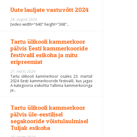
Uute lauljate vastuvõtt 2024
28. august 2024
[video width="640" height="368"...
Tartu ülikooli kammerkoor
pälvis Eesti kammerkooride
festivalil esikoha ja mitu
eripreemiat
27. märts 2024
Tartu ülikooli kammerkoor osales 23. märtsil
2024 Eesti kammerkooride festivalil, kus jagas
A-kategooria esikohta Tallinna kammerkooriga
ja...
Tartu ülikooli kammerkoor
pälvis üle-eestilisel
segakooride võistulaulmisel
Tuljak esikoha