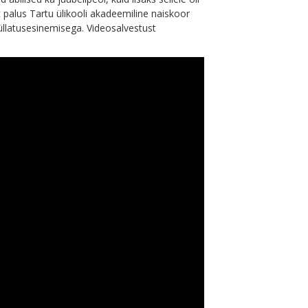
lt palus Tartu ülikooli akadeemiline naiskoor
 üllatusesinemisega. Videosalvestust