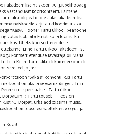
ooli akadeemilise naiskoori 70. juubelihooaeg
kaks vastanduvat koorikontserti. Esimene
t Tartu ülikooli peahoone aulas akadeemilise
vanema naiskoorile kirjutatud koorimuusika
dusega “Kasvu.Hoone” Tartu ülikooli peahoone
g võttis luubi alla kunstliku ja loomuliku-
 muusikas. Üheks kontsert-etenduse
 ettekanne. Enne Tartu ülikooli akadeemilist
. Kogu kontsert-etenduse lavastaja oli Maria
juht Triin Koch. Tartu ülikooli kammerkoor oli
ontserdi eel ja järel.
 korporatsioon “Sakala” konventi, kus Tartu
mmerkooril on üks ja seesama dirigent Triin
 Petersonilt spetsiaalselt Tartu ülikooli
git Dorpatum” (“Tartu tõuseb”). Teos on
umikust “O Dorpat, urbs addictissima musis…
l naiskooril on teose esmaettekande õigus ja
riin Koch!
 abilised ka juubelipeol, kuid lisaks sellele oli