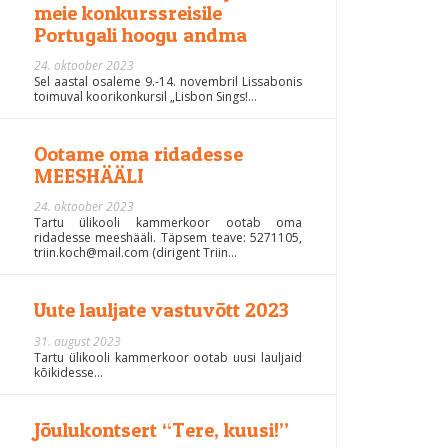
meie konkurssreisile
Portugali hoogu andma
24. oktoober 2023
Sel aastal osaleme 9.-14. novembril Lissabonis
toimuval koorikonkursil „Lisbon Sings!...
Ootame oma ridadesse
MEESHÄÄLI
24. oktoober 2023
Tartu ülikooli kammerkoor ootab oma
ridadesse meeshääli. Täpsem teave: 5271105,
triin.koch@mail.com (dirigent Triin...
Uute lauljate vastuvõtt 2023
31. august 2023
Tartu ülikooli kammerkoor ootab uusi lauljaid
kõikidesse...
Jõulukontsert “Tere, kuusi!”