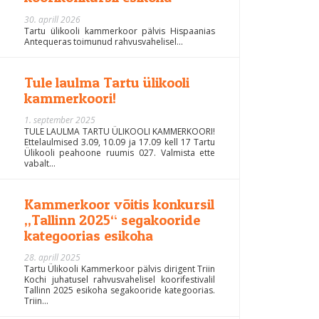
30. aprill 2026
Tartu ülikooli kammerkoor pälvis Hispaanias
Antequeras toimunud rahvusvahelisel...
Tule laulma Tartu ülikooli
kammerkoori!
1. september 2025
TULE LAULMA TARTU ÜLIKOOLI KAMMERKOORI!
Ettelaulmised 3.09, 10.09 ja 17.09 kell 17 Tartu
Ülikooli peahoone ruumis 027. Valmista ette
vabalt...
Kammerkoor võitis konkursil
„Tallinn 2025“ segakooride
kategoorias esikoha
28. aprill 2025
Tartu Ülikooli Kammerkoor pälvis dirigent Triin
Kochi juhatusel rahvusvahelisel koorifestivalil
Tallinn 2025 esikoha segakooride kategoorias.
Triin...