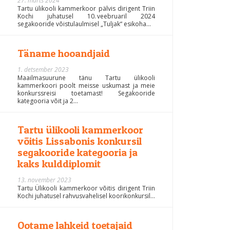
27. märts 2024
Tartu ülikooli kammerkoor pälvis dirigent Triin
Kochi juhatusel 10. veebruaril 2024
segakooride võistulaulmisel „Tuljak“ esikoha...
Täname hooandjaid
1. detsember 2023
Maailmasuurune tänu Tartu ülikooli
kammerkoori poolt meisse uskumast ja meie
konkurssreisi toetamast! Segakooride
kategooria võit ja 2...
Tartu ülikooli kammerkoor
võitis Lissabonis konkursil
segakooride kategooria ja
kaks kulddiplomit
13. november 2023
Tartu Ülikooli kammerkoor võitis dirigent Triin
Kochi juhatusel rahvusvahelisel koorikonkursil...
Ootame lahkeid toetajaid