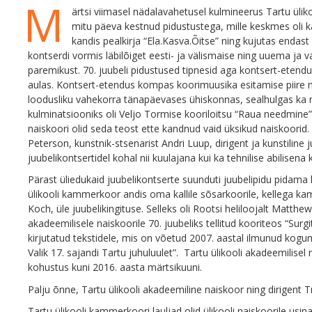
M
ärtsi viimasel nädalavahetusel kulmineerus Tartu ülik
mitu päeva kestnud pidustustega, mille keskmes oli 
kandis pealkirja “Ela.Kasva.Õitse” ning kujutas endas
kontserdi vormis läbilõiget eesti- ja välismaise ning uuema ja 
paremikust. 70. juubeli pidustused tipnesid aga kontsert-eten
aulas. Kontsert-etendus kompas koorimuusika esitamise piire nin
loodusliku vahekorra tänapäevases ühiskonnas, sealhulgas ka
kulminatsiooniks oli Veljo Tormise kooriloitsu “Raua needmine”
naiskoori olid seda teost ette kandnud vaid üksikud naiskoorid
Peterson, kunstnik-stsenarist Andri Luup, dirigent ja kunstiline 
juubelikontsertidel kohal nii kuulajana kui ka tehnilise abilisena k
Pärast üliedukaid juubelikontserte suunduti juubelipidu pidama
ülikooli kammerkoor andis oma kallile sõsarkoorile, kellega ka
Koch, üle juubelikingituse. Selleks oli Rootsi heliloojalt Matthew
akadeemilisele naiskoorile 70. juubeliks tellitud kooriteos “Sur
kirjutatud tekstidele, mis on võetud 2007. aastal ilmunud kog
Valik 17. sajandi Tartu juhuluulet”. Tartu ülikooli akadeemilise
kohustus kuni 2016. aasta märtsikuuni.
Palju õnne, Tartu ülikooli akadeemiline naiskoor ning dirigent T
Tartu ülikooli kammerkoori lauljad olid ülikooli naiskoorile usinad