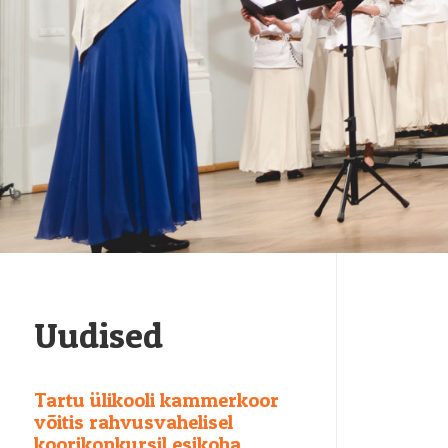
Uudised
Tartu ülikooli kammerkoor
võitis rahvusvahelisel
koorikonkursil esikoha