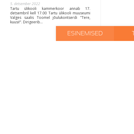
5. detsember 2022
Tartu ülikooli kammerkoor annab 17.
detsembril kell 17.00 Tartu ülikooli muuseumi
Valges saalis Toomel jõulukontserdi "Tere,
kuusi!". Dirigeerib...
ESINEMISED