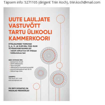
Täpsem info: 5271105 (dirigent Triin Koch), triin.koch@mail.com