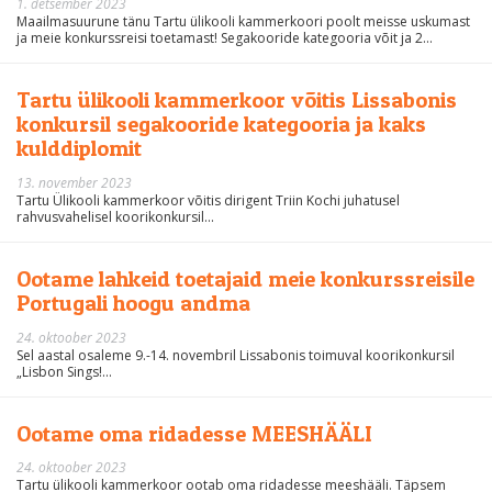
1. detsember 2023
Maailmasuurune tänu Tartu ülikooli kammerkoori poolt meisse uskumast
ja meie konkurssreisi toetamast! Segakooride kategooria võit ja 2...
Tartu ülikooli kammerkoor võitis Lissabonis
konkursil segakooride kategooria ja kaks
kulddiplomit
13. november 2023
Tartu Ülikooli kammerkoor võitis dirigent Triin Kochi juhatusel
rahvusvahelisel koorikonkursil...
Ootame lahkeid toetajaid meie konkurssreisile
Portugali hoogu andma
24. oktoober 2023
Sel aastal osaleme 9.-14. novembril Lissabonis toimuval koorikonkursil
„Lisbon Sings!...
Ootame oma ridadesse MEESHÄÄLI
24. oktoober 2023
Tartu ülikooli kammerkoor ootab oma ridadesse meeshääli. Täpsem