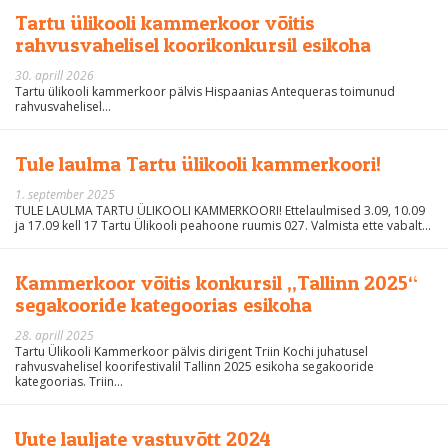
Tartu ülikooli kammerkoor võitis
rahvusvahelisel koorikonkursil esikoha
30. aprill 2026
Tartu ülikooli kammerkoor pälvis Hispaanias Antequeras toimunud
rahvusvahelisel...
Tule laulma Tartu ülikooli kammerkoori!
1. september 2025
TULE LAULMA TARTU ÜLIKOOLI KAMMERKOORI! Ettelaulmised 3.09, 10.09
ja 17.09 kell 17 Tartu Ülikooli peahoone ruumis 027. Valmista ette vabalt...
Kammerkoor võitis konkursil „Tallinn 2025“
segakooride kategoorias esikoha
28. aprill 2025
Tartu Ülikooli Kammerkoor pälvis dirigent Triin Kochi juhatusel
rahvusvahelisel koorifestivalil Tallinn 2025 esikoha segakooride
kategoorias. Triin...
Uute lauljate vastuvõtt 2024