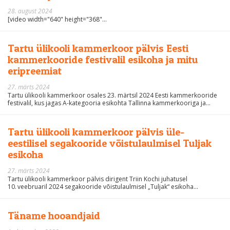
28. august 2024
[video width="640" height="368"...
Tartu ülikooli kammerkoor pälvis Eesti
kammerkooride festivalil esikoha ja mitu
eripreemiat
27. märts 2024
Tartu ülikooli kammerkoor osales 23. märtsil 2024 Eesti kammerkooride
festivalil, kus jagas A-kategooria esikohta Tallinna kammerkooriga ja...
Tartu ülikooli kammerkoor pälvis üle-
eestilisel segakooride võistulaulmisel Tuljak
esikoha
27. märts 2024
Tartu ülikooli kammerkoor pälvis dirigent Triin Kochi juhatusel
10. veebruaril 2024 segakooride võistulaulmisel „Tuljak“ esikoha...
Täname hooandjaid