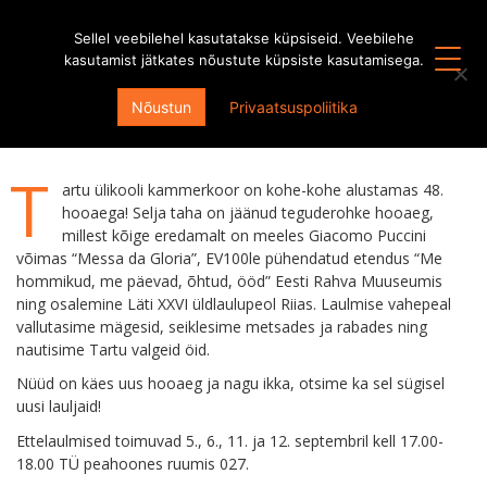
Sellel veebilehel kasutatakse küpsiseid. Veebilehe
kasutamist jätkates nõustute küpsiste kasutamisega.
Ootame oma ridadesse uusi lauljaid!
Nõustun
Privaatsuspoliitika
21. august 2018
T
artu ülikooli kammerkoor on kohe-kohe alustamas 48.
hooaega! Selja taha on jäänud teguderohke hooaeg,
millest kõige eredamalt on meeles Giacomo Puccini
võimas “Messa da Gloria”, EV100le pühendatud etendus “Me
hommikud, me päevad, õhtud, ööd” Eesti Rahva Muuseumis
ning osalemine Läti XXVI üldlaulupeol Riias. Laulmise vahepeal
vallutasime mägesid, seiklesime metsades ja rabades ning
nautisime Tartu valgeid öid.
Nüüd on käes uus hooaeg ja nagu ikka, otsime ka sel sügisel
uusi lauljaid!
Ettelaulmised toimuvad 5., 6., 11. ja 12. septembril kell 17.00-
18.00 TÜ peahoones ruumis 027.