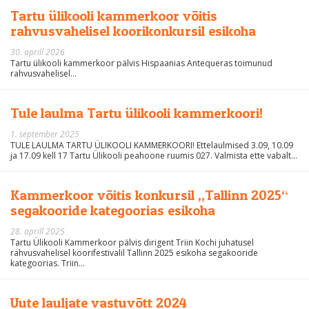
Tartu ülikooli kammerkoor võitis
rahvusvahelisel koorikonkursil esikoha
30. aprill 2026
Tartu ülikooli kammerkoor pälvis Hispaanias Antequeras toimunud
rahvusvahelisel...
Tule laulma Tartu ülikooli kammerkoori!
1. september 2025
TULE LAULMA TARTU ÜLIKOOLI KAMMERKOORI! Ettelaulmised 3.09, 10.09
ja 17.09 kell 17 Tartu Ülikooli peahoone ruumis 027. Valmista ette vabalt...
Kammerkoor võitis konkursil „Tallinn 2025“
segakooride kategoorias esikoha
28. aprill 2025
Tartu Ülikooli Kammerkoor pälvis dirigent Triin Kochi juhatusel
rahvusvahelisel koorifestivalil Tallinn 2025 esikoha segakooride
kategoorias. Triin...
Uute lauljate vastuvõtt 2024