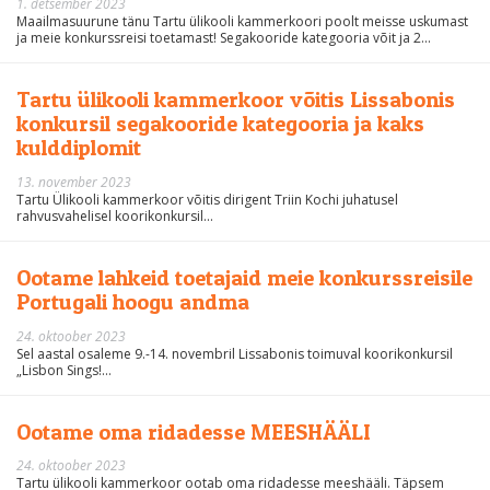
1. detsember 2023
Maailmasuurune tänu Tartu ülikooli kammerkoori poolt meisse uskumast
ja meie konkurssreisi toetamast! Segakooride kategooria võit ja 2...
Tartu ülikooli kammerkoor võitis Lissabonis
konkursil segakooride kategooria ja kaks
kulddiplomit
13. november 2023
Tartu Ülikooli kammerkoor võitis dirigent Triin Kochi juhatusel
rahvusvahelisel koorikonkursil...
Ootame lahkeid toetajaid meie konkurssreisile
Portugali hoogu andma
24. oktoober 2023
Sel aastal osaleme 9.-14. novembril Lissabonis toimuval koorikonkursil
„Lisbon Sings!...
Ootame oma ridadesse MEESHÄÄLI
24. oktoober 2023
Tartu ülikooli kammerkoor ootab oma ridadesse meeshääli. Täpsem