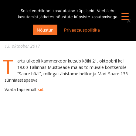
Sellel veebilehel kasutatakse küpsiseid. Veebilehe
kasutamist jätkates nõustute küpsiste kasutamisega.
Kutsume tähistama Mart Saare 135.
Nõustun
Privaatsuspoliitika
sünniaastapäeva
13. oktoober 2017
T
artu ülikooli kammerkoor kutsub kõiki 21. oktoobril kell
19.00 Tallinnas Mustpeade majas toimuvale kontserdile
“Saare hääl”, millega tähistame helilooja Mart Saare 135.
sünniaastapäeva.
Vaata täpsemalt
siit
.