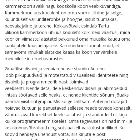
kammerkoori avalik nägu kooskõlla koori veebikuvandiga.
Kammerkoori uus koduleht on oma vormilt lihtne ja selge,
kujunduselt varjunditerohke ja hoogne, sisult tuumakas,
päevakajaline ja terane. Kokkuvõtvalt esindab Tartu
ülikooli kammerkoori uhiuus koduleht kõiki neid väärtusi, mida
koor on viimastel aastatel pakkunud oma muusika kaudu oma
kuulajatele-kaasaelajatele. Kammerkoor loodab nüüd, et
samavõrra innukalt elatakse kaasa ka koori verivärskele
meiepildile internetiavarustes.
Graafilise disaini ja veebiarenduse stuudio Antenn
loob pilkupüüdvaid ja mõtestatud visuaalseid identiteete ning
disainib ja programmeerib hästi toimivaid
veebilehti. Nende detailidele keskenduv disain ja läbimõeldud
lihtsus töötavad selle heaks, et nende klientide sõnum jõuaks
parimal viisil sihtgrupini. Mis kõige tähtsam: Antenni töötajad
hoiavad kultuuri ja panustavad sellesse heade tavade kohaselt,
väärtustavad korrektset keelekasutust ja standardeid nii kirja-
kui ka programmeerimiskeeles. Oma tegevuses on nad inim- ja
keskkonnasõbralikud ning sotsiaalselt vastutustundlikud. Kui
soovid nendega ühendust võtta, siis kirjuta e-posti