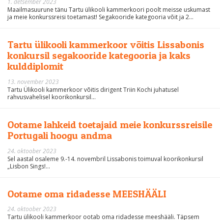
1. detsember 2023
Maailmasuurune tänu Tartu ülikooli kammerkoori poolt meisse uskumast
ja meie konkurssreisi toetamast! Segakooride kategooria võit ja 2...
Tartu ülikooli kammerkoor võitis Lissabonis
konkursil segakooride kategooria ja kaks
kulddiplomit
13. november 2023
Tartu Ülikooli kammerkoor võitis dirigent Triin Kochi juhatusel
rahvusvahelisel koorikonkursil...
Ootame lahkeid toetajaid meie konkurssreisile
Portugali hoogu andma
24. oktoober 2023
Sel aastal osaleme 9.-14. novembril Lissabonis toimuval koorikonkursil
„Lisbon Sings!...
Ootame oma ridadesse MEESHÄÄLI
24. oktoober 2023
Tartu ülikooli kammerkoor ootab oma ridadesse meeshääli. Täpsem