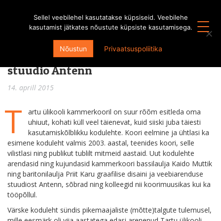
Sellel veebilehel kasutatakse küpsiseid. Veebilehe
kasutamist jätkates nõustute küpsiste kasutamisega.
Kammerkoori uue kodulehe kujundas
Nõustun
Privaatsuspoliitika
graafilise disaini ja veebiarenduse
stuudio Antenn
14. aprill 2015
T
artu ülikooli kammerkooril on suur rõõm esitleda oma
uhiuut, kohati küll veel täienevat, kuid siiski juba täiesti
kasutamiskõlblikku kodulehte. Koori eelmine ja ühtlasi ka
esimene koduleht valmis 2003. aastal, teenides koori, selle
vilistlasi ning publikut tublilt mitmeid aastaid. Uut kodulehte
arendasid ning kujundasid kammerkoori bassilaulja Kaido Muttik
ning baritonilaulja Priit Karu graafilise disaini ja veebiarenduse
stuudiost Antenn, sõbrad ning kolleegid nii koorimuusikas kui ka
tööpõllul.
Värske koduleht sündis pikemaajaliste (mõtte)talgute tulemusel,
mille eesmärk oli viia aastatega edasi arenenud Tartu ülikooli