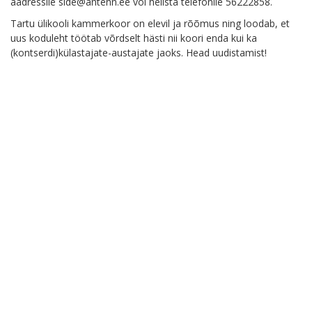
aadressile side@antenn.ee või helista telefonile 56222858.
Tartu ülikooli kammerkoor on elevil ja rõõmus ning loodab, et
uus koduleht töötab võrdselt hästi nii koori enda kui ka
(kontserdi)külastajate-austajate jaoks. Head uudistamist!