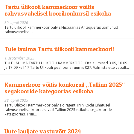
Tartu ülikooli kammerkoor võitis
rahvusvahelisel koorikonkursil esikoha
30. aprill 2026
Tartu ülikooli kammerkoor pälvis Hispaanias Antequeras toimunud
rahvusvahelisel...
Tule laulma Tartu ülikooli kammerkoori!
1. september 2025
TULE LAULMA TARTU ÜLIKOOLI KAMMERKOORI! Ettelaulmised 3.09, 10.09
ja 17.09 kell 17 Tartu Ülikooli peahoone ruumis 027. Valmista ette vabalt...
Kammerkoor võitis konkursil „Tallinn 2025“
segakooride kategoorias esikoha
28. aprill 2025
Tartu Ülikooli Kammerkoor pälvis dirigent Triin Kochi juhatusel
rahvusvahelisel koorifestivalil Tallinn 2025 esikoha segakooride
kategoorias. Triin...
Uute lauljate vastuvõtt 2024