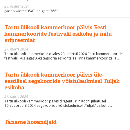
28. august 2024
[video width="640" height="368"...
Tartu ülikooli kammerkoor pälvis Eesti
kammerkooride festivalil esikoha ja mitu
eripreemiat
27. märts 2024
Tartu ülikooli kammerkoor osales 23. märtsil 2024 Eesti kammerkooride
festivalil, kus jagas A-kategooria esikohta Tallinna kammerkooriga ja...
Tartu ülikooli kammerkoor pälvis üle-
eestilisel segakooride võistulaulmisel Tuljak
esikoha
27. märts 2024
Tartu ülikooli kammerkoor pälvis dirigent Triin Kochi juhatusel
10. veebruaril 2024 segakooride võistulaulmisel „Tuljak“ esikoha...
Täname hooandjaid