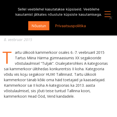
Sellel veebilehel kasutatakse küpsiseid. Veebilehe
kasutamist jätkates nõustute küpsiste kasutamisega.
Võistulaulmiselt “Tuljak” II koht A-
Nõustun
Privaatsuspoliitika
kategoorias
8. veebruar 2015
T
artu ülikooli kammerkoor osales 6.-7. veebruaril 2015
Tartus Miina Härma gümnaasiumis XX segakooride
võistulaulmisel “Tuljak”. Osalejaterohkes A-kategoorias
sai kammerkoor ülitihedas konkurentsis II koha. Kategooria
võidu viis koju segakoor HUIK! Tallinnast. Tartu ülikooli
kammerkoor tänab kõiki oma häid toetajaid ja kaasaelajaid.
Kammerkoor sai II koha A-kategoorias ka 2013. aasta
võistulaulmisel, siis jõuti teise tuntud Tallinna koori,
kammerkoori Head Ööd, Vend kandadele.