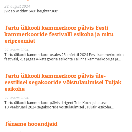
28. august 2024
[video width="640" height="368"...
Tartu ülikooli kammerkoor pälvis Eesti
kammerkooride festivalil esikoha ja mitu
eripreemiat
27. märts 2024
Tartu ülikooli kammerkoor osales 23. märtsil 2024 Eesti kammerkooride
festivalil, kus jagas A-kategooria esikohta Tallinna kammerkooriga ja...
Tartu ülikooli kammerkoor pälvis üle-
eestilisel segakooride võistulaulmisel Tuljak
esikoha
27. märts 2024
Tartu ülikooli kammerkoor pälvis dirigent Triin Kochi juhatusel
10. veebruaril 2024 segakooride võistulaulmisel „Tuljak“ esikoha...
Täname hooandjaid