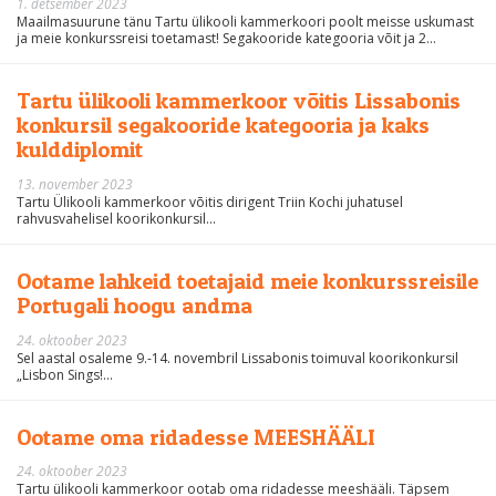
1. detsember 2023
Maailmasuurune tänu Tartu ülikooli kammerkoori poolt meisse uskumast
ja meie konkurssreisi toetamast! Segakooride kategooria võit ja 2...
Tartu ülikooli kammerkoor võitis Lissabonis
konkursil segakooride kategooria ja kaks
kulddiplomit
13. november 2023
Tartu Ülikooli kammerkoor võitis dirigent Triin Kochi juhatusel
rahvusvahelisel koorikonkursil...
Ootame lahkeid toetajaid meie konkurssreisile
Portugali hoogu andma
24. oktoober 2023
Sel aastal osaleme 9.-14. novembril Lissabonis toimuval koorikonkursil
„Lisbon Sings!...
Ootame oma ridadesse MEESHÄÄLI
24. oktoober 2023
Tartu ülikooli kammerkoor ootab oma ridadesse meeshääli. Täpsem