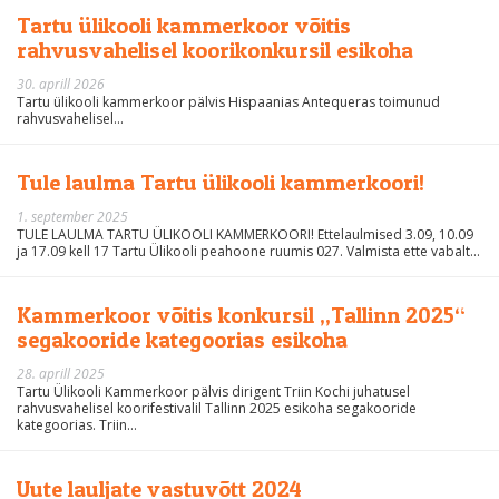
Tartu ülikooli kammerkoor võitis
rahvusvahelisel koorikonkursil esikoha
30. aprill 2026
Tartu ülikooli kammerkoor pälvis Hispaanias Antequeras toimunud
rahvusvahelisel...
Tule laulma Tartu ülikooli kammerkoori!
1. september 2025
TULE LAULMA TARTU ÜLIKOOLI KAMMERKOORI! Ettelaulmised 3.09, 10.09
ja 17.09 kell 17 Tartu Ülikooli peahoone ruumis 027. Valmista ette vabalt...
Kammerkoor võitis konkursil „Tallinn 2025“
segakooride kategoorias esikoha
28. aprill 2025
Tartu Ülikooli Kammerkoor pälvis dirigent Triin Kochi juhatusel
rahvusvahelisel koorifestivalil Tallinn 2025 esikoha segakooride
kategoorias. Triin...
Uute lauljate vastuvõtt 2024