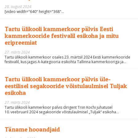
28. august 2024
[video width="640" height="368"...
Tartu ülikooli kammerkoor pälvis Eesti
kammerkooride festivalil esikoha ja mitu
eripreemiat
27. märts 2024
Tartu ülikooli kammerkoor osales 23. märtsil 2024 Eesti kammerkooride
festivalil, kus jagas A-kategooria esikohta Tallinna kammerkooriga ja...
Tartu ülikooli kammerkoor pälvis üle-
eestilisel segakooride võistulaulmisel Tuljak
esikoha
27. märts 2024
Tartu ülikooli kammerkoor pälvis dirigent Triin Kochi juhatusel
10. veebruaril 2024 segakooride võistulaulmisel „Tuljak“ esikoha...
Täname hooandjaid