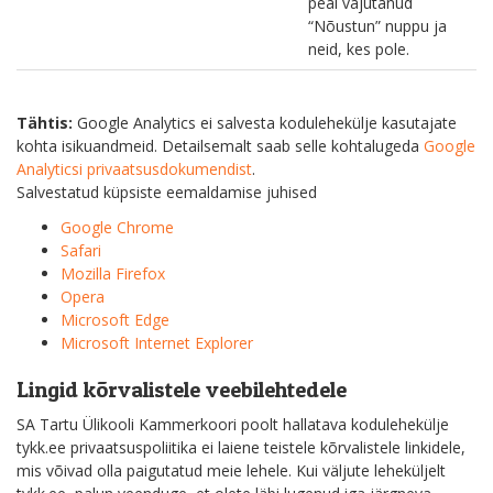
peal vajutanud
“Nõustun” nuppu ja
neid, kes pole.
Tähtis:
Google Analytics ei salvesta kodulehekülje kasutajate
kohta isikuandmeid. Detailsemalt saab selle kohtalugeda
Google
Analyticsi privaatsusdokumendist
.
Salvestatud küpsiste eemaldamise juhised
Google Chrome
Safari
Mozilla Firefox
Opera
Microsoft Edge
Microsoft Internet Explorer
Lingid kõrvalistele veebilehtedele
SA Tartu Ülikooli Kammerkoori poolt hallatava kodulehekülje
tykk.ee privaatsuspoliitika ei laiene teistele kõrvalistele linkidele,
mis võivad olla paigutatud meie lehele. Kui väljute leheküljelt