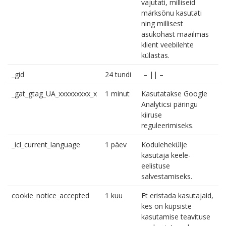
vajutati, milliseid
märksõnu kasutati
ning millisest
asukohast maailmas
klient veebilehte
külastas.
_gid
24 tundi
– || –
_gat_gtag_UA_xxxxxxxxx_x
1 minut
Kasutatakse Google
Analyticsi päringu
kiiruse
reguleerimiseks.
_icl_current_language
1 päev
Kodulehekülje
kasutaja keele-
eelistuse
salvestamiseks.
cookie_notice_accepted
1 kuu
Et eristada kasutajaid,
kes on küpsiste
kasutamise teavituse