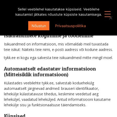
Sellel veebilehel kasutatakse küpsiseid. Veebilehe
kasutamist jätkates nõustute küpsiste kasutamisega.
Privaatsuspoliitika
Nõustun
Privaatsuspoliitika
Isikuandmete kogumine ja töötlemine
Isikuandmed on informatsioon, mis võimaldab meil tuvastada
teie isikut: Näiteks teie nimi, e-posti aadress või kodune aadress.
tykk.ee ei kogu ega salvesta teie isikuandmeid mitte mingil moel.
Automaatselt edastatav informatsioon
(Mitteisiklik informatsioon)
Külastades veebilehte tykk.ee, salvestab koduehekülg
automaatselt järgnevad andmed: brauseri identifikaator,
lehekülje külastatavuse tihedus, keskmine veedetud aeg
leheküljel, vaadatud leheküljed. Antud informatsiooni kasutame
lehekülje sisu ja funktsionaalsuse täiendamiseks.
Küpsised