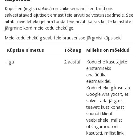
Küpsised (ingl.k
cookies
) on väikesemahulised failid mis
salvestatavad ajutiselt ennast teie arvuti salvestusseadmele. See
aitab meie leheküljel ära tunda teie arvuti ka siis kui te külastate
järgmine kord meie kodulehekülge.
Meie kodulehekülg seab teie brauserisse järgmisi küpsiseid:
Küpsise nimetus
Tööaeg
Milleks on mõeldud
_ga
2 aastat
Kodulehe kasutajate
eristamiseks
analüütika
eesmärkidel.
Kodulehekülg kasutab
Google Analyticsit, et
salvestada järgmist
teavet: kust kohast
suunati klient
veebilehele, millist
otsingumootorit
kasutati, millist linki