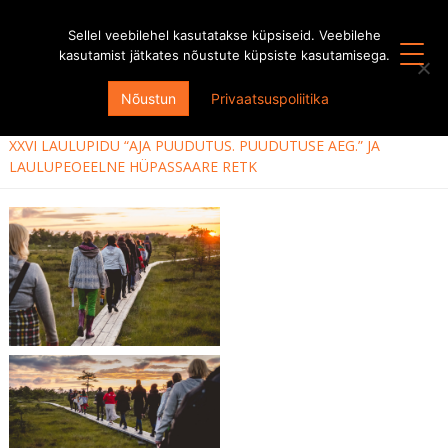
Sellel veebilehel kasutatakse küpsiseid. Veebilehe
kasutamist jätkates nõustute küpsiste kasutamisega.
KÕIK HOOAJAD
Nõustun
Privaatsuspoliitika
HOOAEG 2013/2014
XXVI LAULUPIDU “AJA PUUDUTUS. PUUDUTUSE AEG.” JA
LAULUPEOEELNE HÜPASSAARE RETK