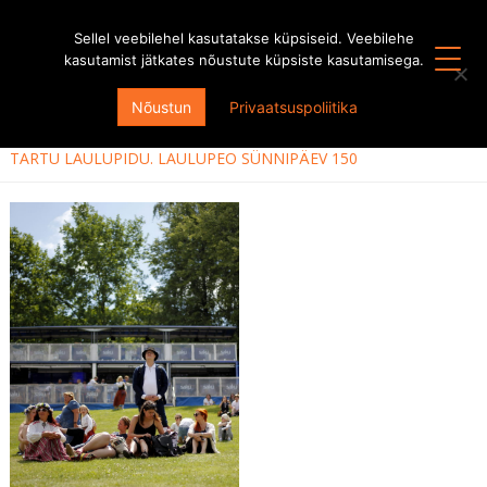
Sellel veebilehel kasutatakse küpsiseid. Veebilehe
kasutamist jätkates nõustute küpsiste kasutamisega.
KÕIK HOOAJAD
Nõustun
Privaatsuspoliitika
HOOAEG 2018/2019
TARTU LAULUPIDU. LAULUPEO SÜNNIPÄEV 150