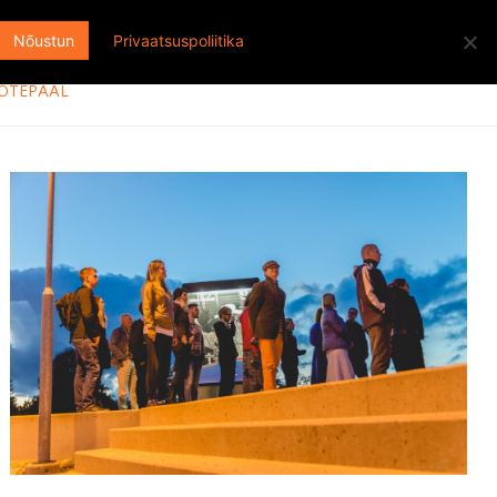
Otsi:
ENGLISH
EESTI
FACEBOOK
Nõustun
Privaatsuspoliitika
 OTEPÄÄL