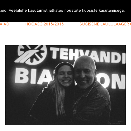
iseid. Veebilehe kasutamist jätkates nõustute küpsiste kasutamisega.
AJAD
HOOAEG 2015/2016
SÜGISENE LAULULAAGER