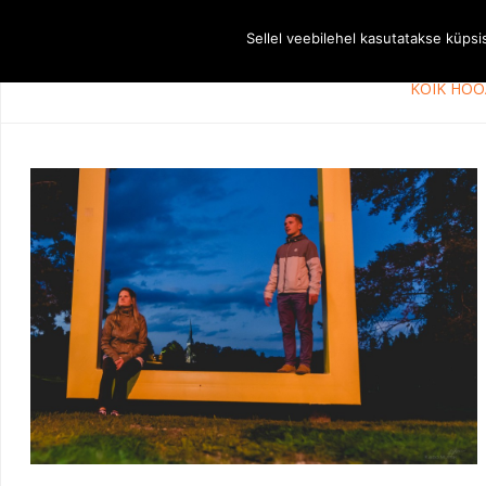
Sellel veebilehel kasutatakse küps
KÕIK HOO