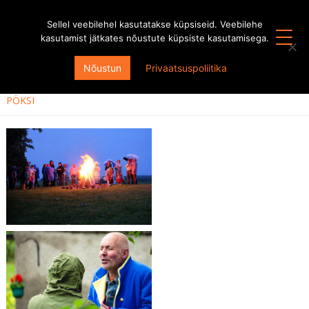
Sellel veebilehel kasutatakse küpsiseid. Veebilehe
kasutamist jätkates nõustute küpsiste kasutamisega.
KÕIK HOOAJAD
Nõustun
Privaatsuspoliitika
HOOAEG 2015/2016
PÖKSI