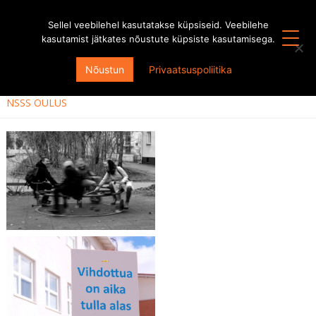
Sellel veebilehel kasutatakse küpsiseid. Veebilehe
kasutamist jätkates nõustute küpsiste kasutamisega.
KÕIK HOOAJAD
Nõustun
Privaatsuspoliitika
HOOAEG 2016/2017
NSSS OULUS