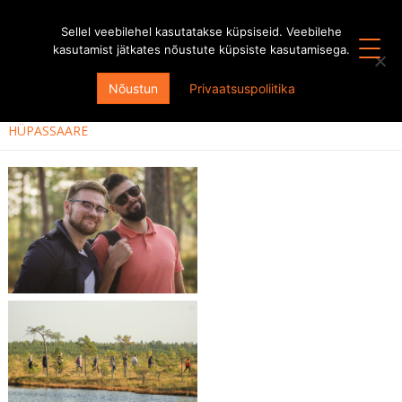
Sellel veebilehel kasutatakse küpsiseid. Veebilehe
kasutamist jätkates nõustute küpsiste kasutamisega.
KÕIK HOOAJAD
Nõustun
Privaatsuspoliitika
HOOAEG 2020/2021
HÜPASSAARE