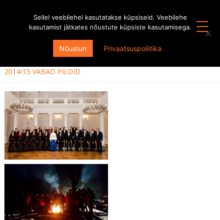
Sellel veebilehel kasutatakse küpsiseid. Veebilehe
kasutamist jätkates nõustute küpsiste kasutamisega.
KÕIK HOOAJAD
Nõustun
Privaatsuspoliitika
HOOAEG 2014/2015
2014/15 VABAD PILDID