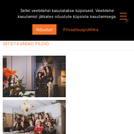
Sellel veebilehel kasutatakse küpsiseid. Veebilehe
kasutamist jätkates nõustute küpsiste kasutamisega.
KÕIK HOOAJAD
Nõustun
Privaatsuspoliitika
HOOAEG 2013/2014
2013/14 VABAD PILDID