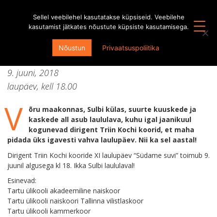
Sellel veebilehel kasutatakse küpsiseid. Veebilehe
kasutamist jätkates nõustute küpsiste kasutamisega.
Dirigent Triin Kochi kooride XI
Nõustun
Privaatsuspoliitika
laulupäev “Südame suvi”
9. juuni, 2018
laupäev, kell
18.00
V
õru maakonnas, Sulbi külas, suurte kuuskede ja
kaskede all asub laululava, kuhu igal jaanikuul
kogunevad dirigent Triin Kochi koorid, et maha
pidada üks igavesti vahva laulupäev. Nii ka sel aastal!
Dirigent Triin Kochi kooride XI laulupäev “Südame suvi” toimub 9.
juunil algusega kl 18. Ikka Sulbi laululaval!
Esinevad:
Tartu ülikooli akadeemiline naiskoor
Tartu ülikooli naiskoori Tallinna vilistlaskoor
Tartu ülikooli kammerkoor