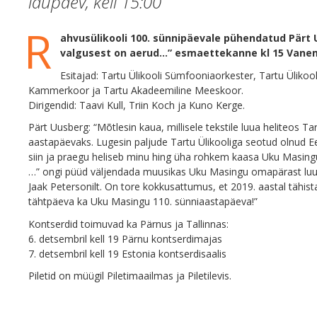
laupäev, kell
15:00
R
ahvusülikooli 100. sünnipäevale pühendatud Pärt 
valgusest on aerud…” esmaettekanne kl 15 Vane
Esitajad: Tartu Ülikooli Sümfooniaorkester, Tartu Ülikoo
Kammerkoor ja Tartu Akadeemiline Meeskoor.
Dirigendid: Taavi Kull, Triin Koch ja Kuno Kerge.
Pärt Uusberg: “Mõtlesin kaua, millisele tekstile luua heliteos Ta
aastapäevaks. Lugesin paljude Tartu Ülikooliga seotud olnud Eest
siin ja praegu heliseb minu hing üha rohkem kaasa Uku Masingu 
…” ongi püüd väljendada muusikas Uku Masingu omapärast luulei
Jaak Petersonilt. On tore kokkusattumus, et 2019. aastal tähista
tähtpäeva ka Uku Masingu 110. sünniaastapäeva!”
Kontserdid toimuvad ka Pärnus ja Tallinnas:
6. detsembril kell 19 Pärnu kontserdimajas
7. detsembril kell 19 Estonia kontserdisaalis
Piletid on müügil Piletimaailmas ja Piletilevis.