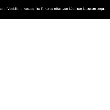
iseid. Veebilehe kasutamist jätkates nõustute küpsiste kasutamisega.