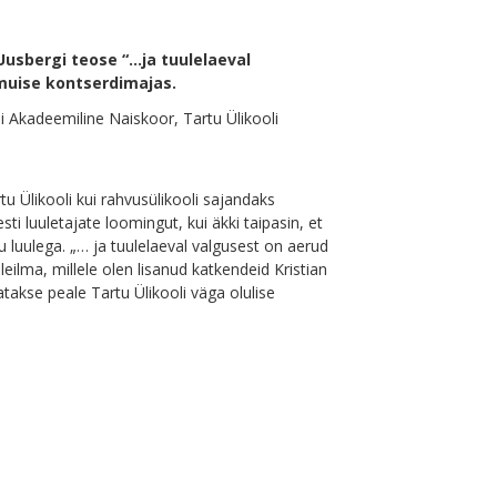
Uusbergi teose “…ja tuulelaeval
muise kontserdimajas.
li Akadeemiline Naiskoor, Tartu Ülikooli
rtu Ülikooli kui rahvusülikooli sajandaks
i luuletajate loomingut, kui äkki taipasin, et
luulega. „… ja tuulelaeval valgusest on aerud
lma, millele olen lisanud katkendeid Kristian
takse peale Tartu Ülikooli väga olulise