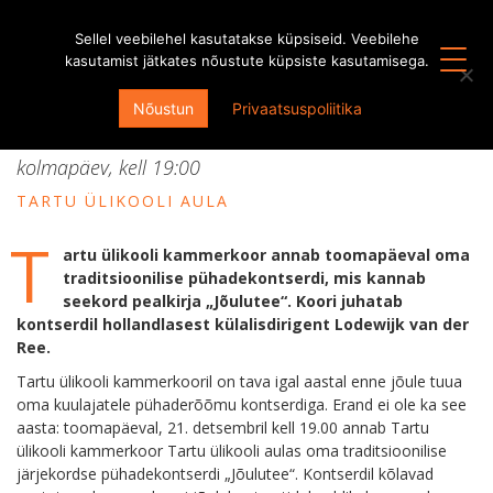
Sellel veebilehel kasutatakse küpsiseid. Veebilehe
kasutamist jätkates nõustute küpsiste kasutamisega.
pühadekontsert “Jõulutee”
Nõustun
Privaatsuspoliitika
21. detsember, 2016
kolmapäev, kell
19:00
TARTU ÜLIKOOLI AULA
T
artu ülikooli kammerkoor annab toomapäeval oma
traditsioonilise pühadekontserdi, mis kannab
seekord pealkirja „Jõulutee“. Koori juhatab
kontserdil hollandlasest külalisdirigent Lodewijk van der
Ree.
Tartu ülikooli kammerkooril on tava igal aastal enne jõule tuua
oma kuulajatele pühaderõõmu kontserdiga. Erand ei ole ka see
aasta: toomapäeval, 21. detsembril kell 19.00 annab Tartu
ülikooli kammerkoor Tartu ülikooli aulas oma traditsioonilise
järjekordse pühadekontserdi „Jõulutee“. Kontserdil kõlavad