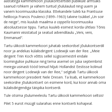
aastatega kammerkoori jõulukontsertidel publikule armsaks
saanud rohkem ja vähem tuntud jõululaulud ning uuem ja
vanem koorimuusika klassika. Ettekandele tuleb ka Prantsuse
helilooja Francis Poulenci (1899–1963) talvine tsükkel „Un soir
de neige“, mis kuulub maailma
a cappella
koorimuusika
absoluutsesse tippu. Tartus kuuleb esimest korda ühtlasi Tõnis
Kaumanni viisistatud ja seatud advendilaulu „Veni, veni,
Emmanuel“.
Tartu ülikooli kammerkoori juhatab seekordsel jõulukontserdil
noor ja andekas külalisdirigent Lodewijk van der Ree. „Meie
dirigent Triin Koch võttis sellel sügissemestril endale
loomingulise puhkuse ning tema asemel on juba septembrist
meiega usinasti tööd teinud hiljuti Hollandist Eestisse kolinud
noor dirigent Lodewijk van der Ree,“ selgitab Tartu ülikooli
kammerkoori president Nele Dresen. Ta lisab, et kammerkoori
seekordne jõulukontsert on esimene kord, kui koor annab oma
külalisdirigendiga täispika kontserdi.
Tule otsima jõulumeeleolu Tartu ülikooli kammerkoori seltsis!
Pilet 5 eurot müügil sularahas enne kontserti kohapeal.