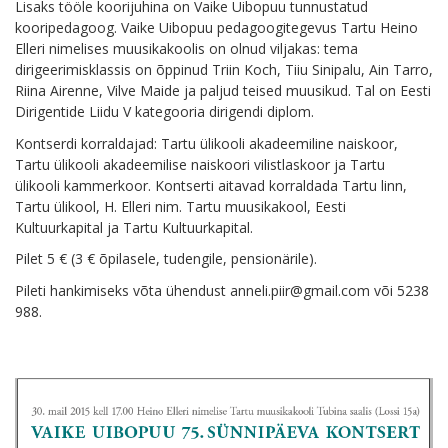
Lisaks tööle koorijuhina on Vaike Uibopuu tunnustatud
kooripedagoog. Vaike Uibopuu pedagoogitegevus Tartu Heino
Elleri nimelises muusikakoolis on olnud viljakas: tema
dirigeerimisklassis on õppinud Triin Koch, Tiiu Sinipalu, Ain Tarro,
Riina Airenne, Vilve Maide ja paljud teised muusikud. Tal on Eesti
Dirigentide Liidu V kategooria dirigendi diplom.
Kontserdi korraldajad: Tartu ülikooli akadeemiline naiskoor,
Tartu ülikooli akadeemilise naiskoori vilistlaskoor ja Tartu
ülikooli kammerkoor. Kontserti aitavad korraldada Tartu linn,
Tartu ülikool, H. Elleri nim. Tartu muusikakool, Eesti
Kultuurkapital ja Tartu Kultuurkapital.
Pilet 5 € (3 € õpilasele, tudengile, pensionärile).
Pileti hankimiseks võta ühendust anneli.piir@gmail.com või 5238
988.