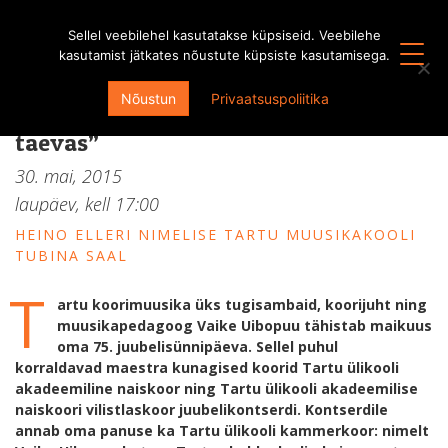
Sellel veebilehel kasutatakse küpsiseid. Veebilehe
kasutamist jätkates nõustute küpsiste kasutamisega.
Maestra Vaike Uibopuu
Nõustun
Privaatsuspoliitika
juubelikontsert “Kevade kullendav
taevas”
30. mai, 2015
laupäev, kell
17:00
HEINO ELLERI NIMELISE TARTU MUUSIKAKOOLI
TUBINA SAAL
T
artu koorimuusika üks tugisambaid, koorijuht ning
muusikapedagoog Vaike Uibopuu tähistab maikuus
oma 75. juubelisünnipäeva. Sellel puhul
korraldavad maestra kunagised koorid Tartu ülikooli
akadeemiline naiskoor ning Tartu ülikooli akadeemilise
naiskoori vilistlaskoor juubelikontserdi. Kontserdile
annab oma panuse ka Tartu ülikooli kammerkoor: nimelt