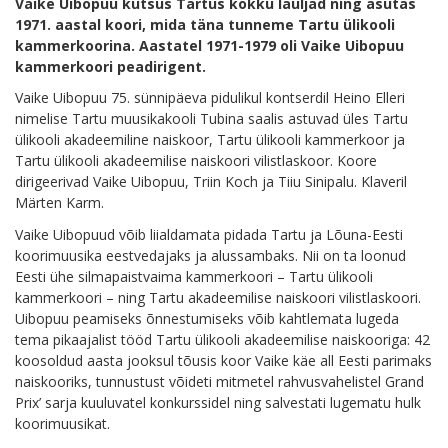
Vaike Uibopuu kutsus Tartus kokku lauljad ning asutas
1971. aastal koori, mida täna tunneme Tartu ülikooli
kammerkoorina. Aastatel 1971-1979 oli Vaike Uibopuu
kammerkoori peadirigent.
Vaike Uibopuu 75. sünnipäeva pidulikul kontserdil Heino Elleri
nimelise Tartu muusikakooli Tubina saalis astuvad üles Tartu
ülikooli akadeemiline naiskoor, Tartu ülikooli kammerkoor ja
Tartu ülikooli akadeemilise naiskoori vilistlaskoor. Koore
dirigeerivad Vaike Uibopuu, Triin Koch ja Tiiu Sinipalu. Klaveril
Märten Karm.
Vaike Uibopuud võib liialdamata pidada Tartu ja Lõuna-Eesti
koorimuusika eestvedajaks ja alussambaks. Nii on ta loonud
Eesti ühe silmapaistvaima kammerkoori – Tartu ülikooli
kammerkoori – ning Tartu akadeemilise naiskoori vilistlaskoori.
Uibopuu peamiseks õnnestumiseks võib kahtlemata lugeda
tema pikaajalist tööd Tartu ülikooli akadeemilise naiskooriga: 42
koosoldud aasta jooksul tõusis koor Vaike käe all Eesti parimaks
naiskooriks, tunnustust võideti mitmetel rahvusvahelistel Grand
Prix’ sarja kuuluvatel konkurssidel ning salvestati lugematu hulk
koorimuusikat.