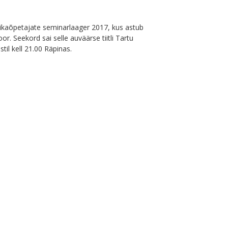
sikaõpetajate seminarlaager 2017, kus astub
or. Seekord sai selle auväärse tiitli Tartu
il kell 21.00 Räpinas.