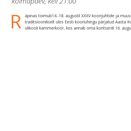
kolmapäev, kell
21:00
R
äpinas toimub14.-18. augustil XXXV koorijuhtide ja muu
traditsiooniliselt üles Eesti kooriühingu pärjatud Aasta Ko
ülikooli kammerkoor, kes annab oma kontserdi 16. august