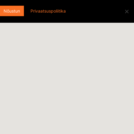
Otsi:
ENGLISH
EESTI
FACEBOOK
Nõustun
Privaatsuspoliitika