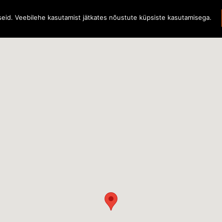
iseid. Veebilehe kasutamist jätkates nõustute küpsiste kasutamisega.