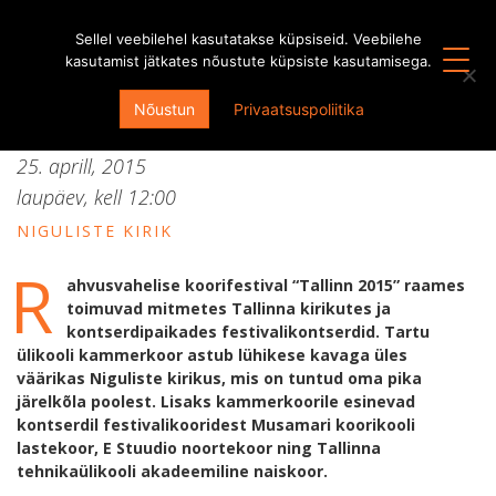
Sellel veebilehel kasutatakse küpsiseid. Veebilehe
kasutamist jätkates nõustute küpsiste kasutamisega.
Kontsert XIV rahvusvahelisel
Nõustun
Privaatsuspoliitika
koorifestivalil “Tallinn 2015”
25. aprill, 2015
laupäev, kell
12:00
NIGULISTE KIRIK
R
ahvusvahelise koorifestival “Tallinn 2015” raames
toimuvad mitmetes Tallinna kirikutes ja
kontserdipaikades festivalikontserdid. Tartu
ülikooli kammerkoor astub lühikese kavaga üles
väärikas Niguliste kirikus, mis on tuntud oma pika
järelkõla poolest. Lisaks kammerkoorile esinevad
kontserdil festivalikooridest Musamari koorikooli
lastekoor, E Stuudio noortekoor ning Tallinna
tehnikaülikooli akadeemiline naiskoor.