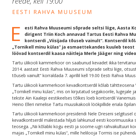
reede, kell
19:00
EESTI RAHVA MUUSEUM
E
esti Rahva Muuseumi sõprade seltsi liige, Aasta K
dirigent Triin Koch annavad Tartus Eesti Rahva Mu
kontserdi „Viisijada tõuseb vainult“. Kontserdil k
„Tornikell minu külas“ ja esmaettekandes kuuleb teost h
löövad kontserdil kaasa näitleja Merle Jääger ning vid
Tartu ülikooli kammerkoor on saabunud kevadet ikka tervitanu
2014. aastast Eesti Rahva Muuseumi sõprade seltsi liige, otsus
tõuseb vainult“ korraldada 7. aprillil kell 19.00 Eesti Rahva Muu
Tartu ülikooli kammerkoori kevadkontserdil kõlab tähtteosena 
„Tornikell minu külas“, mis on kirjutatud segakoorile, lugejale j
tekste Ain Kaalepi eestikeelses tõlkes loeb kontserdil Vanemuise
Heino Elleri nimelise Tartu muusikakooli löökpillide eriala õpila
Tartu ülikooli kammerkoori presidendi Nele Dreseni selgitusel 
kevadkontserdil mälestada hiljuti lahkunud eesti koorimuusik
teosega. „Nii kõlabki kogu eesti ja soome-ugri rahvakultuuri
majas „Tornikell minu külas“, mille helilooja Tormis ise pühendas