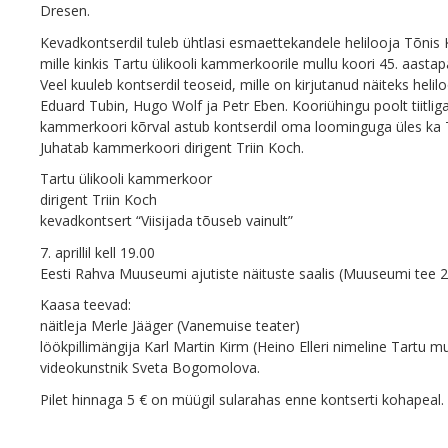
Dresen.
Kevadkontserdil tuleb ühtlasi esmaettekandele helilooja Tõnis
mille kinkis Tartu ülikooli kammerkoorile mullu koori 45. aasta
Veel kuuleb kontserdil teoseid, mille on kirjutanud näiteks heli
Eduard Tubin, Hugo Wolf ja Petr Eben. Kooriühingu poolt tiitlig
kammerkoori kõrval astub kontserdil oma loominguga üles ka
Juhatab kammerkoori dirigent Triin Koch.
Tartu ülikooli kammerkoor
dirigent Triin Koch
kevadkontsert “Viisijada tõuseb vainult”
7. aprillil kell 19.00
Eesti Rahva Muuseumi ajutiste näituste saalis (Muuseumi tee 2
Kaasa teevad:
näitleja Merle Jääger (Vanemuise teater)
löökpillimängija Karl Martin Kirm (Heino Elleri nimeline Tartu m
videokunstnik Sveta Bogomolova.
Pilet hinnaga 5 € on müügil sularahas enne kontserti kohapeal.