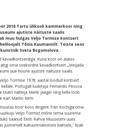
oor 2016 Tartu ülikooli kammerkoor ning
useumi ajutiste näituste saalis
õlab muu hulgas Veljo Tormise kontsert
eliloojalt Tõnis Kaumannilt. Teiste seas
eokunstnik Sveta Bogomolova.
d kevadkontserdiga. Kuna koor on alates
tatigi oma seekordne kevadkontsert „Viisijada
seumi uue hoone ajutiste näituste saalis.
Veljo Tormise 1978. aastal loodud kontsert
a kellale. Portugali luuletaja Fernando Pessoa
 teatri näitleja Merle Jääger ning kella lööb
ne Karl Martin Kirm.
otsustas koor koos dirigent Triin Kochiga oma
a suurkuju Veljo Tormist mõne tema suurema
 koduks saanud Eesti Rahva Muuseumi uues
 justnimelt kultuurimälestiste kaitsele,“ lisab