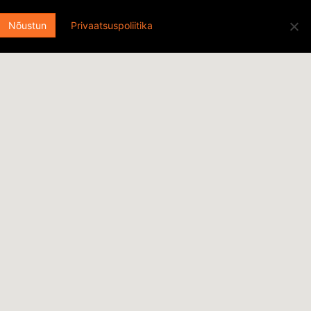
Otsi:
ENGLISH
EESTI
FACEBOOK
Nõustun
Privaatsuspoliitika