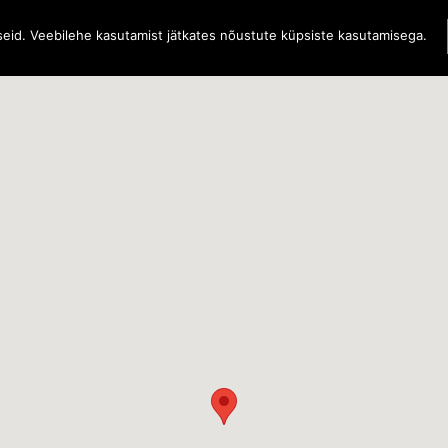
iseid. Veebilehe kasutamist jätkates nõustute küpsiste kasutamisega.