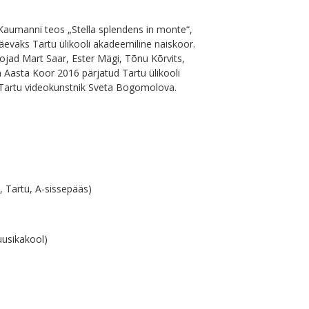
 Kaumanni teos „Stella splendens in monte“,
päevaks Tartu ülikooli akadeemiline naiskoor.
loojad Mart Saar, Ester Mägi, Tõnu Kõrvits,
a Aasta Koor 2016 pärjatud Tartu ülikooli
 Tartu videokunstnik Sveta Bogomolova.
, Tartu, A-sissepääs)
uusikakool)