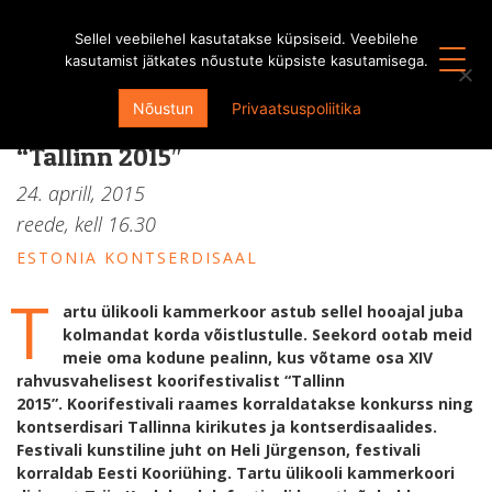
Sellel veebilehel kasutatakse küpsiseid. Veebilehe
kasutamist jätkates nõustute küpsiste kasutamisega.
Kammerkooride konkurss XIV
Nõustun
Privaatsuspoliitika
rahvusvahelisel koorifestivalil
“Tallinn 2015″
24. aprill, 2015
reede, kell
16.30
ESTONIA KONTSERDISAAL
T
artu ülikooli kammerkoor astub sellel hooajal juba
kolmandat korda võistlustulle. Seekord ootab meid
meie oma kodune pealinn, kus võtame osa XIV
rahvusvahelisest koorifestivalist “Tallinn
2015”. Koorifestivali raames korraldatakse konkurss ning
kontserdisari Tallinna kirikutes ja kontserdisaalides.
Festivali kunstiline juht on Heli Jürgenson, festivali
korraldab Eesti Kooriühing. Tartu ülikooli kammerkoori