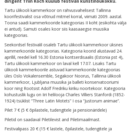
dirigent Triin Koch kuulub festivali kunstinõukokku.
Tartu ülikooli kammerkoor on rahvusvahelisest Tallinna
koorifestivalist osa võtnud mitmel korral, viimati 2009. aastal.
Toona saadi kammerkooride kategoorias II koht (esikohta välja
ei antud). Samuti osales koor siis kaasaaegse muusika
kategoorias.
Seekordsel festivalil osaleb Tartu ülikooli kammerkoor üksnes
kammerkooride kategoorias. Kategooria koorid alustavad 24.
aprillil, reedel kell 16.30 Estonia kontserdisaalis (Estonia pst 4),
Tartu ülikooli kammerkoor on laval kell 17.07. Lisaks Tartu
ülikooli kammerkoorile astuvad kammerkooride kategoorias
üles Oslo Vokalensemble, Segakoor Noorus, Tallinna ülikooli
kammerkoor, Ljubljana muusika ja balleti konservatooriumi
koor ning Rootsist Adolf Fredriku kiriku noortekoor. Kategooria
kohustuslik lugu on Iiri helilooja Charles Villiers Stanfordi (1852-
1924) tsüklist “Three Latin Motets” I osa “Justorum animae”.
Pilet 7 € (5 € õpilastele, tudengitele ja pensionäridele)
Piletid on saadaval Piletilevist and Piletimaailmast.
Festivalipass 20 € (15 € lastele, õpilastele, tudengitele ja