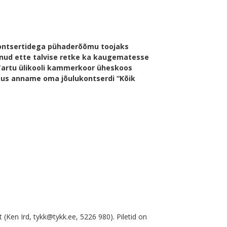
kontsertidega pühaderõõmu toojaks
nud ette talvise retke ka kaugematesse
Tartu ülikooli kammerkoor üheskoos
, kus anname oma jõulukontserdi “Kõik
t (Ken Ird, tykk@tykk.ee, 5226 980). Piletid on