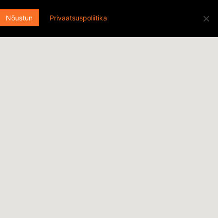
Otsi:
ENGLISH
EESTI
FACEBOOK
Nõustun
Privaatsuspoliitika