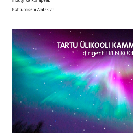
müügil ka kohapeal.
Kohtumiseni Alatskivil!