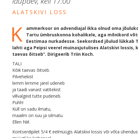
laupäev, kell
17:00
ALATSKIVI LOSS
K
ammerkoor on advendiajal ikka olnud oma jõulu
Tartu ümbruskonna kohalikele, aga mõnikord võt
Eestimaa nurkadesse. Seekordsed jõulud lükkab 
lahti aga Peipsi veerel muinasjutulises Alatskivi lossis
taevas õitseb”. Dirigeerib Triin Koch.
TALI
Kõik taevas õitseb.
Pilvehekist
lemm lemme järel udeneb
ja taadi vanast vatitekist
villvalgeid tutte pudeneb.
Puhh!
Küll on sadu ilmatu,
maailm on suu ja silmatu.
Ellen Niit
Kontserdipilet 5/4 € eelmüügis Alatskivi lossis või võta ühendus