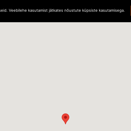
iseid. Veebilehe kasutamist jätkates nõustute küpsiste kasutamisega.