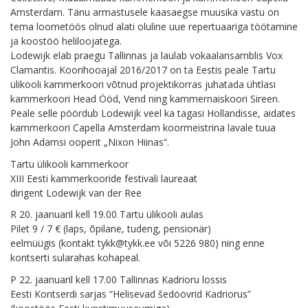
Amsterdam. Tänu armastusele kaasaegse muusika vastu on
tema loometöös olnud alati oluline uue repertuaariga töötamine
ja koostöö heliloojatega.
Lodewijk elab praegu Tallinnas ja laulab vokaalansamblis Vox
Clamantis. Koorihooajal 2016/2017 on ta Eestis peale Tartu
ülikooli kammerkoori võtnud projektikorras juhatada ühtlasi
kammerkoori Head Ööd, Vend ning kammernaiskoori Sireen.
Peale selle pöördub Lodewijk veel ka tagasi Hollandisse, aidates
kammerkoori Capella Amsterdam koormeistrina lavale tuua
John Adamsi ooperit „Nixon Hiinas“.
Tartu ülikooli kammerkoor
XIII Eesti kammerkooride festivali laureaat
dirigent Lodewijk van der Ree
R 20. jaanuaril kell 19.00 Tartu ülikooli aulas
Pilet 9 / 7 € (laps, õpilane, tudeng, pensionär)
eelmüügis (kontakt tykk@tykk.ee või 5226 980) ning enne
kontserti sularahas kohapeal.
P 22. jaanuaril kell 17.00 Tallinnas Kadrioru lossis
Eesti Kontserdi sarjas “Helisevad šedöövrid Kadriorus”