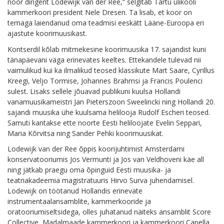
noor dirigent Lodewijk van der Ree,“ selgitab Tartu ülikooli
kammerkoori president Nele Dresen. Ta lisab, et koor on
temaga laiendanud oma teadmisi eeskätt Lääne-Euroopa eri
ajastute koorimuusikast.
Kontserdil kõlab mitmekesine koorimuusika 17. sajandist kuni
tänapäevani väga erinevates keeltes. Ettekandele tulevad nii
vaimulikud kui ka ilmalikud teosed klassikute Mart Saare, Cyrillus
Kreegi, Veljo Tormise, Johannes Brahmsi ja Francis Poulenci
sulest. Lisaks sellele jõuavad publikuni kuulsa Hollandi
vanamuusikameistri Jan Pieterszoon Sweelincki ning Hollandi 20.
sajandi muusika ühe kuulsama helilooja Rudolf Escheri teosed.
Samuti kantakse ette noorte Eesti heliloojate Evelin Seppari,
Maria Kõrvitsa ning Sander Pehki koorimuusikat.
Lodewijk van der Ree õppis koorijuhtimist Amsterdami
konservatooriumis Jos Vermunti ja Jos van Veldhoveni käe all
ning jätkab praegu oma õpinguid Eesti muusika- ja
teatriakadeemia magistratuuris Hirvo Surva juhendamisel.
Lodewijk on töötanud Hollandis erinevate
instrumentaalansamblite, kammerkooride ja
oratooriumiseltsidega, olles juhatanud näiteks ansamblit Score
Collective, Madalmaade kammerkoori ja kammerkoori Capella