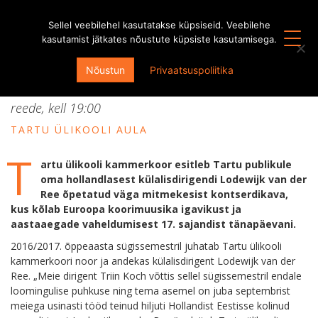
Sellel veebilehel kasutatakse küpsiseid. Veebilehe
kasutamist jätkates nõustute küpsiste kasutamisega.
aulakontsert “Mets talvel”
Nõustun
Privaatsuspoliitika
20. jaanuar, 2017
reede, kell
19:00
TARTU ÜLIKOOLI AULA
T
artu ülikooli kammerkoor esitleb Tartu publikule
oma hollandlasest külalisdirigendi Lodewijk van der
Ree õpetatud väga mitmekesist kontserdikava,
kus kõlab Euroopa koorimuusika igavikust ja
aastaaegade vaheldumisest 17. sajandist tänapäevani.
2016/2017. õppeaasta sügissemestril juhatab Tartu ülikooli
kammerkoori noor ja andekas külalisdirigent Lodewijk van der
Ree. „Meie dirigent Triin Koch võttis sellel sügissemestril endale
loomingulise puhkuse ning tema asemel on juba septembrist
meiega usinasti tööd teinud hiljuti Hollandist Eestisse kolinud