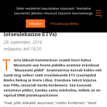
Sellel veebilehel kasutatakse küpsiseid. Veebilehe
kasutamist jätkates nõustute küpsiste kasutamisega.
Eesti Rahva Muuseumi uue hoone
Nõustun
Privaatsuspoliitika
avamisõhtu “Muuseumi pildid”
(otseülekanne ETVs)
29. september, 2016
neljapäev, kell
18:20
T
artu ülikooli kammerkoor osaleb Eesti Rahva
Muuseumi uue hoone piduliku avamise etendusel
“Muuseumi pildid”. Avamisüritus kestab kokku neli
tundi ning sellest teeb otseülekande ETV (saatejuhid
Marko Reikop ja Grete Lõbu). Etenduse teksti kirjutas
Ivar Põllu, lavastab Gerda Kordemets. See koosneb
seitsmest pildist, kandes samu märksõnu, millele on on
rajatud ERMi püsiekspositsioon.
“Paat, põld, kirikukell, aurumasin,” loetles Kordemets. “Need