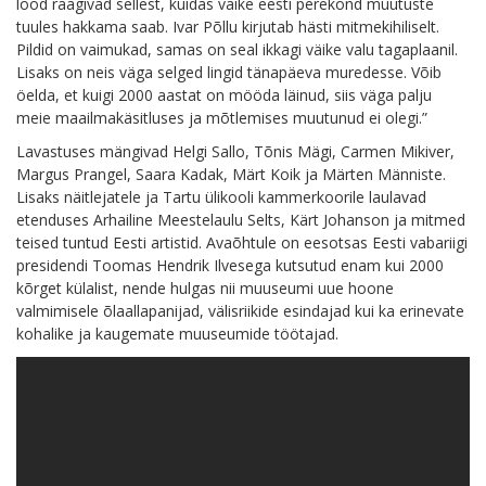
lood räägivad sellest, kuidas väike eesti perekond muutuste
tuules hakkama saab. Ivar Põllu kirjutab hästi mitmekihiliselt.
Pildid on vaimukad, samas on seal ikkagi väike valu tagaplaanil.
Lisaks on neis väga selged lingid tänapäeva muredesse. Võib
öelda, et kuigi 2000 aastat on mööda läinud, siis väga palju
meie maailmakäsitluses ja mõtlemises muutunud ei olegi.”
Lavastuses mängivad Helgi Sallo, Tõnis Mägi, Carmen Mikiver,
Margus Prangel, Saara Kadak, Märt Koik ja Märten Männiste.
Lisaks näitlejatele ja Tartu ülikooli kammerkoorile laulavad
etenduses Arhailine Meestelaulu Selts, Kärt Johanson ja mitmed
teised tuntud Eesti artistid. Avaõhtule on eesotsas Eesti vabariigi
presidendi Toomas Hendrik Ilvesega kutsutud enam kui 2000
kõrget külalist, nende hulgas nii muuseumi uue hoone
valmimisele õlaallapanijad, välisriikide esindajad kui ka erinevate
kohalike ja kaugemate muuseumide töötajad.