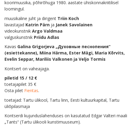
koorimuusika, põhirõhuga 1980. aastate ühiskonnakriitilisel
loomingul.
muusikaline juht ja dirigent
Triin Koch
lavastajad
Katrin Pärn
ja
Janek Savolainen
videokunstnik
Argo Valdmaa
valguskunstnik
Priidu Adlas
Kavas
Galina Grigorjeva „Духовные песнопения“
(esiettekanne), Miina Härma, Ester Mägi, Maria Kõrvits,
Evelin Seppar, Mariliis Valkonen ja Veljo Tormis
Kontsert on vaheajaga.
piletid 15 / 12 €
toetajapilet 35 €
Osta pilet
Fientas
.
toetajad: Tartu ülikool, Tartu linn, Eesti kultuurkapital, Tartu
üliõpilasmaja
Kontserdi kujunduslahenduses on kasutatud Edgar Valteri maali
„Tants“ (Tartu ülikooli kunstimuuseum).