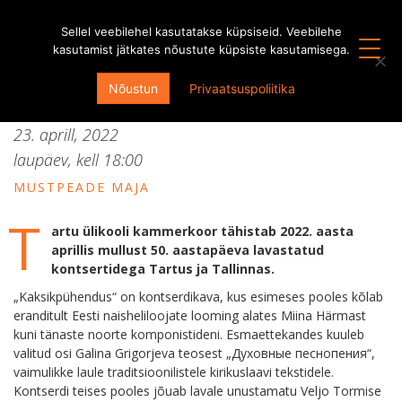
Sellel veebilehel kasutatakse küpsiseid. Veebilehe
kasutamist jätkates nõustute küpsiste kasutamisega.
50. aastapäeva kontsert
Nõustun
Privaatsuspoliitika
“Kaksikpühendus” Tallinnas
23. aprill, 2022
laupäev, kell
18:00
MUSTPEADE MAJA
T
artu ülikooli kammerkoor tähistab 2022. aasta
aprillis mullust 50. aastapäeva lavastatud
kontsertidega Tartus ja Tallinnas.
„Kaksikpühendus“ on kontserdikava, kus esimeses pooles kõlab
eranditult Eesti naisheliloojate looming alates Miina Härmast
kuni tänaste noorte komponistideni. Esmaettekandes kuuleb
valitud osi Galina Grigorjeva teosest „Духовные песнопения“,
vaimulikke laule traditsioonilistele kirikuslaavi tekstidele.
Kontserdi teises pooles jõuab lavale unustamatu Veljo Tormise