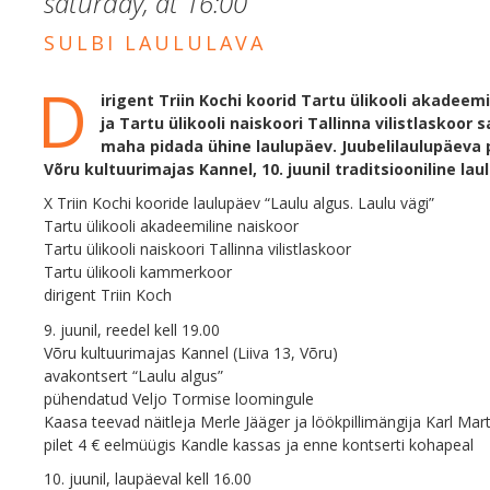
saturday, at
16:00
SULBI LAULULAVA
D
irigent Triin Kochi koorid Tartu ülikooli akadeem
ja Tartu ülikooli naiskoori Tallinna vilistlaskoo
maha pidada ühine laulupäev. Juubelilaulupäeva p
Võru kultuurimajas Kannel, 10. juunil traditsiooniline lau
X Triin Kochi kooride laulupäev “Laulu algus. Laulu vägi”
Tartu ülikooli akadeemiline naiskoor
Tartu ülikooli naiskoori Tallinna vilistlaskoor
Tartu ülikooli kammerkoor
dirigent Triin Koch
9. juunil, reedel kell 19.00
Võru kultuurimajas Kannel (Liiva 13, Võru)
avakontsert “Laulu algus”
pühendatud Veljo Tormise loomingule
Kaasa teevad näitleja Merle Jääger ja löökpillimängija Karl Mart
pilet 4 € eelmüügis Kandle kassas ja enne kontserti kohapeal
10. juunil, laupäeval kell 16.00