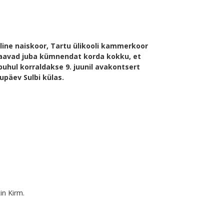
iline naiskoor, Tartu ülikooli kammerkoor
r saavad juba kümnendat korda kokku, et
uhul korraldakse 9. juunil avakontsert
lupäev Sulbi külas.
in Kirm.