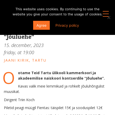
This website uses cookies. By continuing to use the
website you give your consent to the usage of cookies.
Tartu ülikooli kammerkoori ja
Agree
Privacy policy
akadeemilise naiskoori kontsert
“Jõuluehe”
15. december, 2023
friday, at
19:00
JAANI KIRIK, TARTU
O
otame Teid Tartu ülikooli kammerkoori ja
akadeemilise naiskoori kontserdile “Jõuluehe”.
Kavas valik meie lemmikuid ja rohkelt jõuluhõngulist
muusikat.
Dirigent Triin Koch
Piletid peagi müügil Fientas: täispilet 15€ ja sooduspilet 12€