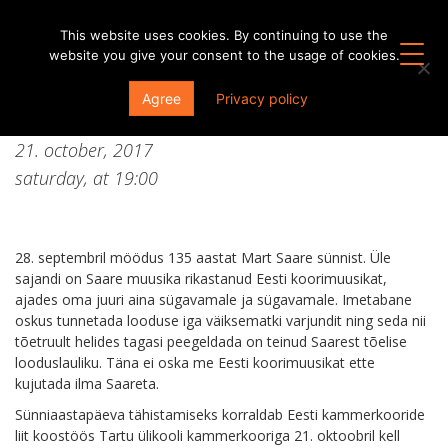
This website uses cookies. By continuing to use the
website you give your consent to the usage of cookies.
Mart Saar 135. Kontsert “Saare hääl”
Agree
Privacy policy
Mustpeade majas
21. october, 2017
saturday, at
19:00
28. septembril möödus 135 aastat Mart Saare sünnist. Üle
sajandi on Saare muusika rikastanud Eesti koorimuusikat,
ajades oma juuri aina sügavamale ja sügavamale. Imetabane
oskus tunnetada looduse iga väiksematki varjundit ning seda nii
tõetruult helides tagasi peegeldada on teinud Saarest tõelise
looduslauliku. Täna ei oska me Eesti koorimuusikat ette
kujutada ilma Saareta.
Sünniaastapäeva tähistamiseks korraldab Eesti kammerkooride
liit koostöös Tartu ülikooli kammerkooriga 21. oktoobril kell