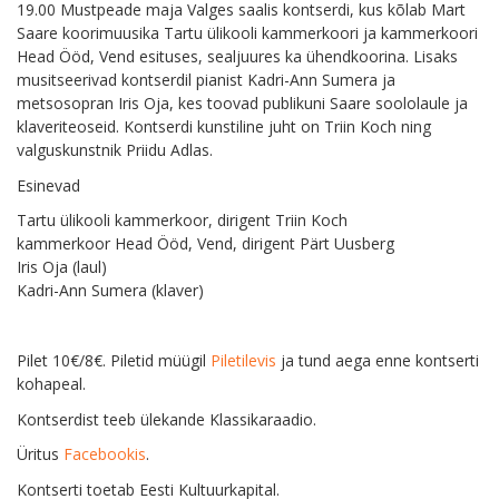
19.00 Mustpeade maja Valges saalis kontserdi, kus kõlab Mart
Saare koorimuusika Tartu ülikooli kammerkoori ja kammerkoori
Head Ööd, Vend esituses, sealjuures ka ühendkoorina. Lisaks
musitseerivad kontserdil pianist Kadri-Ann Sumera ja
metsosopran Iris Oja, kes toovad publikuni Saare soololaule ja
klaveriteoseid. Kontserdi kunstiline juht on Triin Koch ning
valguskunstnik Priidu Adlas.
Esinevad
Tartu ülikooli kammerkoor, dirigent Triin Koch
kammerkoor Head Ööd, Vend, dirigent Pärt Uusberg
Iris Oja (laul)
Kadri-Ann Sumera (klaver)
Pilet 10€/8€. Piletid müügil
Piletilevis
ja tund aega enne kontserti
kohapeal.
Kontserdist teeb ülekande Klassikaraadio.
Üritus
Facebookis
.
Kontserti toetab Eesti Kultuurkapital.