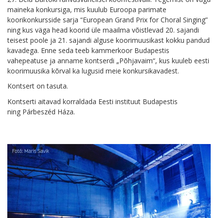
maineka konkursiga, mis kuulub Euroopa parimate
koorikonkursside sarja “European Grand Prix for Choral Singing”
ning kus väga head koorid üle maailma võistlevad 20. sajandi
teisest poole ja 21. sajandi alguse koorimuusikast kokku pandud
kavadega. Enne seda teeb kammerkoor Budapestis
vahepeatuse ja anname kontserdi „Põhjavaim“, kus kuuleb eesti
koorimuusika kõrval ka lugusid meie konkursikavadest.
Kontsert on tasuta.
Kontserti aitavad korraldada Eesti instituut Budapestis
ning Párbeszéd Háza.