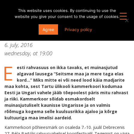
This website uses cookies. By continuing to use the
website you give your consent to the usage of cookies.
Kontsert “Põhjavaim” Ungaris
Agree
Privacy policy
Budapestis
6. july, 2016
wednesday, at
19:00
E
esti rahvasuus on ikka tavaks, et muinasjutud
algavad lausega “Seitsme maa ja mere taga elas
kord…” Miks mitte ei või need lood käia madjarite
maa kohta, sest Tartu ülikooli kammerkoori kodumaa
Eesti ja Ungari vahele jääb tõepoolest päris mitu rahvast
ja riiki. Kammerkoor sõidab esmakordselt
muinasjutuliselt kaunisse Ungarisse ja on valmis
rõõmuga kogema selle kuulsusrikka ajaloo ja kõrge
kultuuriga maa imelisi aardeid.
Kammerkoori põhieesmärk on osaleda 7.-10. juulil Debrecenis
27. Béla Bartóki rahvusvahelisel koorifestivalil. Tegemist on väga