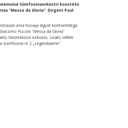
 Vanemuise Sümfooniaorkestri koostöös
imas “Messa da Gloria”. Dirgent Paul
istavad oma hooaja algust kontsertidega
a Giacomo Puccini “Messa da Gloria”
rtu Noortekoori esituses. Lisaks sellele
ina Sümfoonia nr 2 „Legendaarne“.