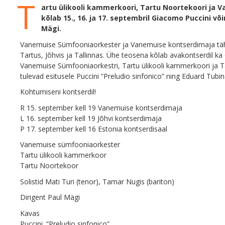
T
artu ülikooli kammerkoori, Tartu Noortekoori ja
kõlab 15., 16. ja 17. septembril Giacomo Puccini võ
Mägi.
Vanemuise Sümfooniaorkester ja Vanemuise kontserdimaja täh
Tartus, Jõhvis ja Tallinnas. Ühe teosena kõlab avakontserdil k
Vanemuise Sümfooniaorkestri, Tartu ülikooli kammerkoori ja Ta
tulevad esitusele Puccini “Preludio sinfonico” ning Eduard Tub
Kohtumiseni kontserdil!
R 15. september kell 19 Vanemuise kontserdimaja
L 16. september kell 19 Jõhvi kontserdimaja
P 17. september kell 16 Estonia kontserdisaal
Vanemuise sümfooniaorkester
Tartu ülikooli kammerkoor
Tartu Noortekoor
Solistid Mati Turi (tenor), Tamar Nugis (bariton)
Dirigent Paul Mägi
Kavas
Puccini. “Preludio sinfonico”